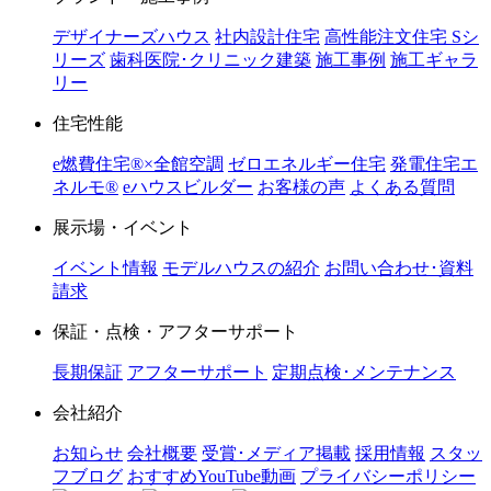
デザイナーズハウス
社内設計住宅
高性能注文住宅 Sシ
リーズ
歯科医院･クリニック建築
施工事例
施工ギャラ
リー
住宅性能
e燃費住宅®︎×全館空調
ゼロエネルギー住宅
発電住宅エ
ネルモ®︎
eハウスビルダー
お客様の声
よくある質問
展示場・イベント
イベント情報
モデルハウスの紹介
お問い合わせ･資料
請求
保証・点検・アフターサポート
長期保証
アフターサポート
定期点検･メンテナンス
会社紹介
お知らせ
会社概要
受賞･メディア掲載
採用情報
スタッ
フブログ
おすすめYouTube動画
プライバシーポリシー