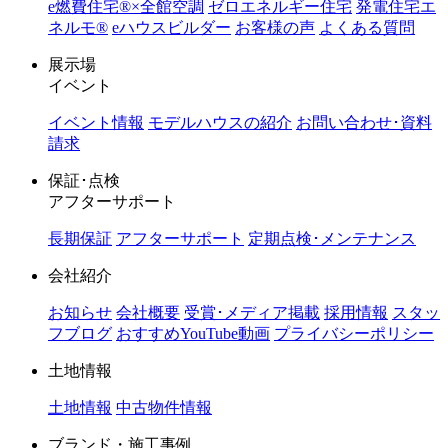
e燃費住宅®︎×全館空調
ゼロエネルギー住宅
発電住宅エ
ネルモ®︎
eハウスビルダー
お客様の声
よくある質問
展示場
イベント
イベント情報
モデルハウスの紹介
お問い合わせ･資料
請求
保証･点検
アフターサポート
長期保証
アフターサポート
定期点検･メンテナンス
会社紹介
お知らせ
会社概要
受賞･メディア掲載
採用情報
スタッ
フブログ
おすすめYouTube動画
プライバシーポリシー
土地情報
土地情報
中古物件情報
ブランド・施工事例