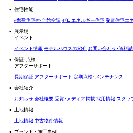
住宅性能
e燃費住宅®︎×全館空調
ゼロエネルギー住宅
発電住宅エネ
展示場
イベント
イベント情報
モデルハウスの紹介
お問い合わせ･資料
保証･点検
アフターサポート
長期保証
アフターサポート
定期点検･メンテナンス
会社紹介
お知らせ
会社概要
受賞･メディア掲載
採用情報
スタッ
土地情報
土地情報
中古物件情報
ブランド・施工事例