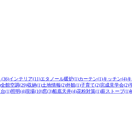
36)
インテリア(11)
エタノール暖炉(1)
カーテン(1)
キッチン(4)
キ
)
全館空調(29)
収納(1)
土地情報(2)
外観(1)
子育て(2)
完成見学会(2)
平
(1)
照明(4)
現場(10)
窓(3)
船底天井(4)
花粉対策(1)
薪ストーブ(1)