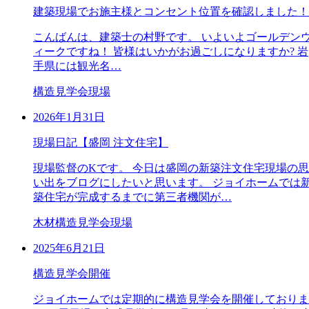
建築現場でお施主様とコンセント位置を確認しました！
こんばんは、建築士の村野です。 いよいよゴールデン
ィークですね！ 皆様はいかがお過ごしになりますか? 岩
手県には観光名…
構造見学会
現場
2026年1月31日
現場日記【盛岡 注文住宅】
現場監督のKです。 今日は盛岡の新築注文住宅現場の思
い出をブログにしたいと思います。 ジョイホームでは
築住宅が完成するまでに第三者機関が…
木材
構造見学会
現場
2025年6月21日
構造見学会開催
ジョイホームでは定期的に構造見学会を開催しておりま