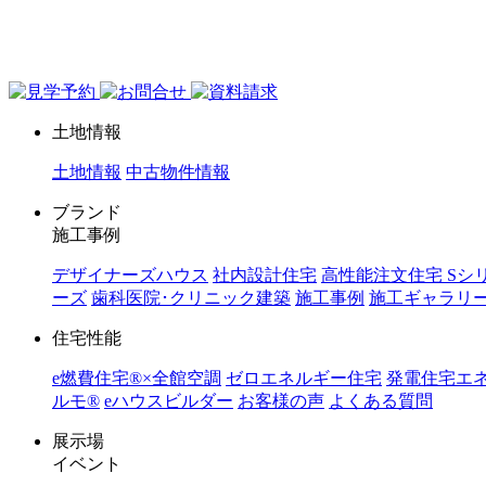
ジョイホーム｜岩手県｜全館空調・デザイナーズハウス
土地情報
土地情報
中古物件情報
ブランド
施工事例
デザイナーズハウス
社内設計住宅
高性能注文住宅 Sシ
ーズ
歯科医院･クリニック建築
施工事例
施工ギャラリ
住宅性能
e燃費住宅®︎×全館空調
ゼロエネルギー住宅
発電住宅エ
ルモ®︎
eハウスビルダー
お客様の声
よくある質問
展示場
イベント