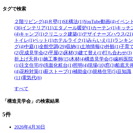
タグで検索
２階リビング(4)
Ｒ壁(1)
SE構法(1)
YouTube動画(4)
イベン
(36)
インテリア(11)
エタノール暖炉(1)
カーテン(1)
キッチ
(4)
キャンプ(1)
クリニック建築(1)
デザイナーズハウス(21)
トイレ(1)
ペット(1)
ホテルライク(1)
みらいえ(11)
ランキン
グ(4)
中庭(1)
全館空調(29)
収納(1)
土地情報(2)
外観(1)
子育
(2)
完成見学会(2)
平屋(2)
床材(3)
建て替え(1)
打ち合わせ(3)
折上げ天井(1)
施工事例(15)
木材(4)
構造見学会(5)
歯科医院
(1)
注文住宅(9)
洗面化粧台(1)
照明(4)
現場(10)
窓(3)
船底天
(4)
花粉対策(1)
薪ストーブ(1)
補助金(3)
規格住宅(5)
豆知識
(11)
電気代(6)
すべて
「構造見学会」の検索結果
5件
2026年4月30日