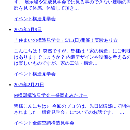
す。 展示場や完成見学会では見る事のできない建物の
部を見て体感、体験して頂き…
イベント
構造見学会
2025年5月9日
「住まいの構造見学会」5/11(日)開催！実験あり☆
こんにちは！ 突然ですが、皆様は「家の構造」にご興
はありますでしょうか？ 内装デザインや設備を考える
は楽しいものですが、家の工法・構造…
イベント
構造見学会
2025年2月21日
M様邸構造見学会ー盛岡市みたけー
皆様こんにちは♪ 今回のブログは、先日M様邸にて開
されました「構造見学会」についてのお話です。 …
イベント
全館空調
構造見学会