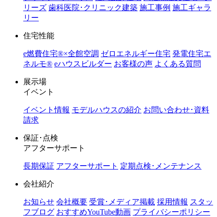
リーズ
歯科医院･クリニック建築
施工事例
施工ギャラ
リー
住宅性能
e燃費住宅®︎×全館空調
ゼロエネルギー住宅
発電住宅エ
ネルモ®︎
eハウスビルダー
お客様の声
よくある質問
展示場
イベント
イベント情報
モデルハウスの紹介
お問い合わせ･資料
請求
保証･点検
アフターサポート
長期保証
アフターサポート
定期点検･メンテナンス
会社紹介
お知らせ
会社概要
受賞･メディア掲載
採用情報
スタッ
フブログ
おすすめYouTube動画
プライバシーポリシー