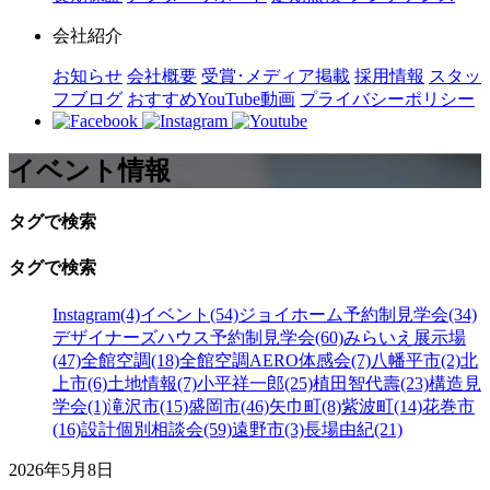
会社紹介
お知らせ
会社概要
受賞･メディア掲載
採用情報
スタッ
フブログ
おすすめYouTube動画
プライバシーポリシー
イベント情報
タグで検索
タグで検索
Instagram(4)
イベント(54)
ジョイホーム予約制見学会(34)
デザイナーズハウス予約制見学会(60)
みらいえ展示場
(47)
全館空調(18)
全館空調AERO体感会(7)
八幡平市(2)
北
上市(6)
土地情報(7)
小平祥一郎(25)
植田智代壽(23)
構造見
学会(1)
滝沢市(15)
盛岡市(46)
矢巾町(8)
紫波町(14)
花巻市
(16)
設計個別相談会(59)
遠野市(3)
長場由紀(21)
2026年5月8日