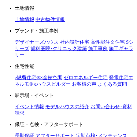
土地情報
土地情報
中古物件情報
ブランド・施工事例
デザイナーズハウス
社内設計住宅
高性能注文住宅 Sシ
リーズ
歯科医院･クリニック建築
施工事例
施工ギャラ
リー
住宅性能
e燃費住宅®︎×全館空調
ゼロエネルギー住宅
発電住宅エ
ネルモ®︎
eハウスビルダー
お客様の声
よくある質問
展示場・イベント
イベント情報
モデルハウスの紹介
お問い合わせ･資料
請求
保証・点検・アフターサポート
長期保証
アフターサポート
定期点検･メンテナンス