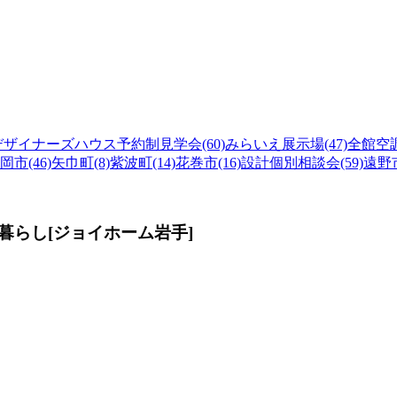
デザイナーズハウス予約制見学会(60)
みらいえ展示場(47)
全館空調
岡市(46)
矢巾町(8)
紫波町(14)
花巻市(16)
設計個別相談会(59)
遠野市
らし[ジョイホーム岩手]