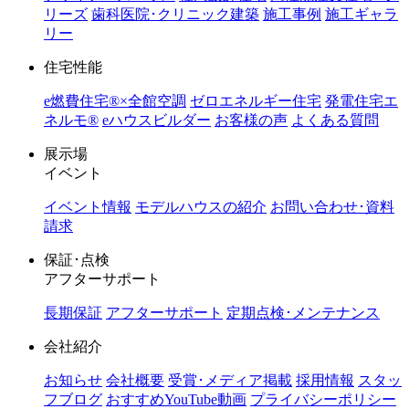
リーズ
歯科医院･クリニック建築
施工事例
施工ギャラ
リー
住宅性能
e燃費住宅®︎×全館空調
ゼロエネルギー住宅
発電住宅エ
ネルモ®︎
eハウスビルダー
お客様の声
よくある質問
展示場
イベント
イベント情報
モデルハウスの紹介
お問い合わせ･資料
請求
保証･点検
アフターサポート
長期保証
アフターサポート
定期点検･メンテナンス
会社紹介
お知らせ
会社概要
受賞･メディア掲載
採用情報
スタッ
フブログ
おすすめYouTube動画
プライバシーポリシー