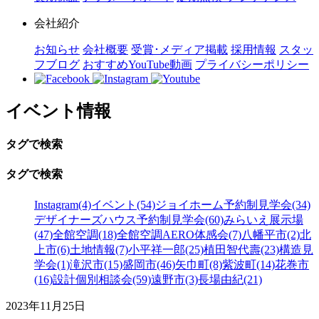
会社紹介
お知らせ
会社概要
受賞･メディア掲載
採用情報
スタッ
フブログ
おすすめYouTube動画
プライバシーポリシー
イベント情報
タグで検索
タグで検索
Instagram(4)
イベント(54)
ジョイホーム予約制見学会(34)
デザイナーズハウス予約制見学会(60)
みらいえ展示場
(47)
全館空調(18)
全館空調AERO体感会(7)
八幡平市(2)
北
上市(6)
土地情報(7)
小平祥一郎(25)
植田智代壽(23)
構造見
学会(1)
滝沢市(15)
盛岡市(46)
矢巾町(8)
紫波町(14)
花巻市
(16)
設計個別相談会(59)
遠野市(3)
長場由紀(21)
2023年11月25日