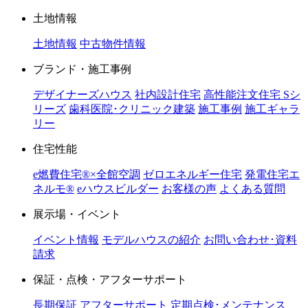
土地情報
土地情報
中古物件情報
ブランド・施工事例
デザイナーズハウス
社内設計住宅
高性能注文住宅 Sシ
リーズ
歯科医院･クリニック建築
施工事例
施工ギャラ
リー
住宅性能
e燃費住宅®︎×全館空調
ゼロエネルギー住宅
発電住宅エ
ネルモ®︎
eハウスビルダー
お客様の声
よくある質問
展示場・イベント
イベント情報
モデルハウスの紹介
お問い合わせ･資料
請求
保証・点検・アフターサポート
長期保証
アフターサポート
定期点検･メンテナンス