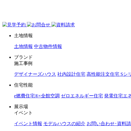
ジョイホーム｜岩手県｜全館空調・デザイナーズハウス
土地情報
土地情報
中古物件情報
ブランド
施工事例
デザイナーズハウス
社内設計住宅
高性能注文住宅 Sシ
住宅性能
e燃費住宅®︎×全館空調
ゼロエネルギー住宅
発電住宅エネ
展示場
イベント
イベント情報
モデルハウスの紹介
お問い合わせ･資料