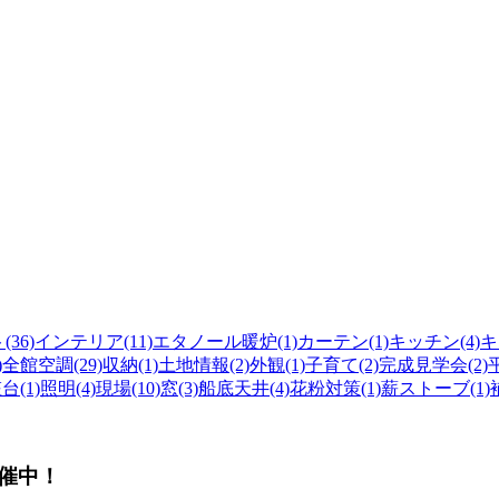
36)
インテリア(11)
エタノール暖炉(1)
カーテン(1)
キッチン(4)
キ
)
全館空調(29)
収納(1)
土地情報(2)
外観(1)
子育て(2)
完成見学会(2)
平
(1)
照明(4)
現場(10)
窓(3)
船底天井(4)
花粉対策(1)
薪ストーブ(1)
催中！