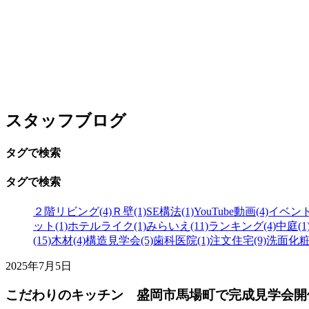
スタッフブログ
タグで検索
タグで検索
２階リビング(4)
Ｒ壁(1)
SE構法(1)
YouTube動画(4)
イベント(
ット(1)
ホテルライク(1)
みらいえ(11)
ランキング(4)
中庭(1
(15)
木材(4)
構造見学会(5)
歯科医院(1)
注文住宅(9)
洗面化粧台
2025年7月5日
こだわりのキッチン 盛岡市馬場町で完成見学会開