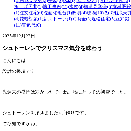
(2)
完成見学会(2)
平屋(2)
床材(3)
建て替え(1)
打ち合わせ(3)
折上げ天井(1)
施工事例(15)
木材(4)
構造見学会(5)
歯科医院
(1)
注文住宅(9)
洗面化粧台(1)
照明(4)
現場(10)
窓(3)
船底天
(4)
花粉対策(1)
薪ストーブ(1)
補助金(3)
規格住宅(5)
豆知識
(11)
電気代(6)
2025年12月23日
シュトーレンでクリスマス気分を味わう
こんにちは
設計の長場です
先週末の盛岡は寒かったですね。私にとっての初雪でした。
シュトーレンを頂きました♪手作りです。
ご存知ですかね。