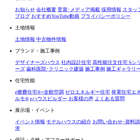
お知らせ
会社概要
受賞･メディア掲載
採用情報
スタッ
ブログ
おすすめYouTube動画
プライバシーポリシー
土地情報
土地情報
中古物件情報
ブランド・施工事例
デザイナーズハウス
社内設計住宅
高性能注文住宅 Sシ
ーズ
歯科医院･クリニック建築
施工事例
施工ギャラリ
住宅性能
e燃費住宅®︎×全館空調
ゼロエネルギー住宅
発電住宅エ
ルモ®︎
eハウスビルダー
お客様の声
よくある質問
展示場・イベント
イベント情報
モデルハウスの紹介
お問い合わせ･資料請
求
保証・点検・アフターサポート