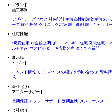
ブランド
施工事例
デザイナーズハウス
社内設計住宅
高性能注文住宅 Sシ
ーズ
歯科医院･クリニック建築
施工事例
施工ギャラリ
住宅性能
e燃費住宅®︎×全館空調
ゼロエネルギー住宅
発電住宅エ
ルモ®︎
eハウスビルダー
お客様の声
よくある質問
展示場
イベント
イベント情報
モデルハウスの紹介
お問い合わせ･資料請
求
保証･点検
アフターサポート
長期保証
アフターサポート
定期点検･メンテナンス
会社紹介