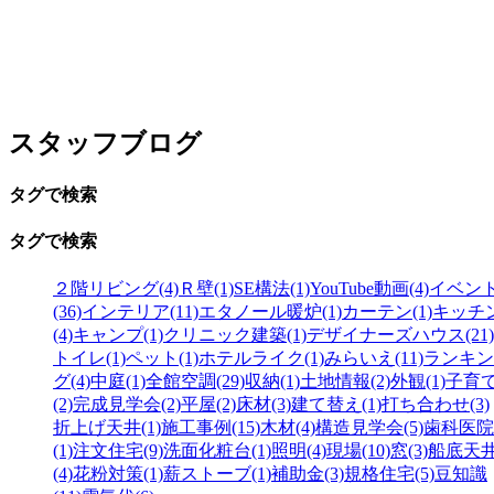
スタッフブログ
タグで検索
タグで検索
２階リビング(4)
Ｒ壁(1)
SE構法(1)
YouTube動画(4)
イベン
(36)
インテリア(11)
エタノール暖炉(1)
カーテン(1)
キッチ
(4)
キャンプ(1)
クリニック建築(1)
デザイナーズハウス(21)
トイレ(1)
ペット(1)
ホテルライク(1)
みらいえ(11)
ランキン
グ(4)
中庭(1)
全館空調(29)
収納(1)
土地情報(2)
外観(1)
子育
(2)
完成見学会(2)
平屋(2)
床材(3)
建て替え(1)
打ち合わせ(3)
折上げ天井(1)
施工事例(15)
木材(4)
構造見学会(5)
歯科医院
(1)
注文住宅(9)
洗面化粧台(1)
照明(4)
現場(10)
窓(3)
船底天
(4)
花粉対策(1)
薪ストーブ(1)
補助金(3)
規格住宅(5)
豆知識