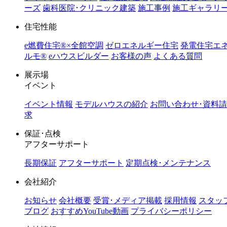
ーズ
歯科医院･クリニック建築
施工事例
施工ギャラリ
住宅性能
e燃費住宅®︎×全館空調
ゼロエネルギー住宅
発電住宅エ
ルモ®︎
eハウスビルダー
お客様の声
よくある質問
展示場
イベント
イベント情報
モデルハウスの紹介
お問い合わせ･資料請
求
保証･点検
アフターサポート
長期保証
アフターサポート
定期点検･メンテナンス
会社紹介
お知らせ
会社概要
受賞･メディア掲載
採用情報
スタッ
ブログ
おすすめYouTube動画
プライバシーポリシー