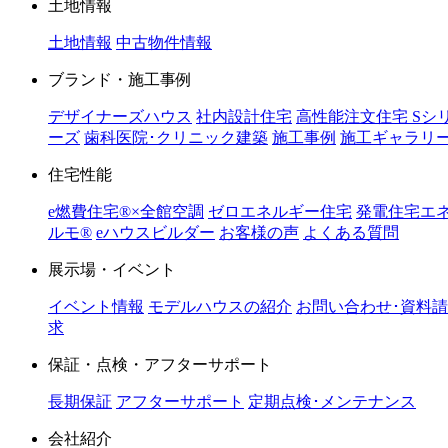
土地情報
土地情報
中古物件情報
ブランド・施工事例
デザイナーズハウス
社内設計住宅
高性能注文住宅 Sシ
ーズ
歯科医院･クリニック建築
施工事例
施工ギャラリ
住宅性能
e燃費住宅®︎×全館空調
ゼロエネルギー住宅
発電住宅エ
ルモ®︎
eハウスビルダー
お客様の声
よくある質問
展示場・イベント
イベント情報
モデルハウスの紹介
お問い合わせ･資料請
求
保証・点検・アフターサポート
長期保証
アフターサポート
定期点検･メンテナンス
会社紹介