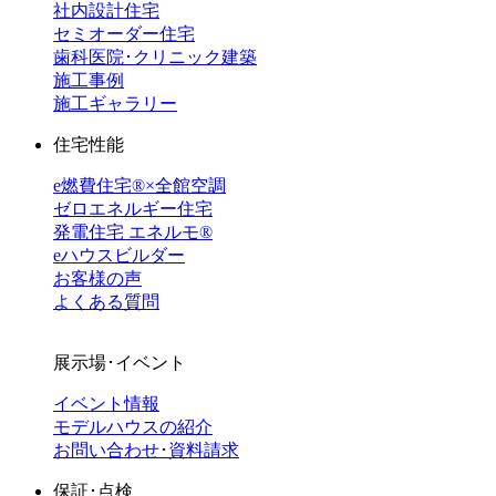
社内設計住宅
セミオーダー住宅
歯科医院･クリニック建築
施工事例
施工ギャラリー
住宅性能
e燃費住宅®︎×全館空調
ゼロエネルギー住宅
発電住宅 エネルモ®
eハウスビルダー
お客様の声
よくある質問
展示場･イベント
イベント情報
モデルハウスの紹介
お問い合わせ･資料請求
保証･点検