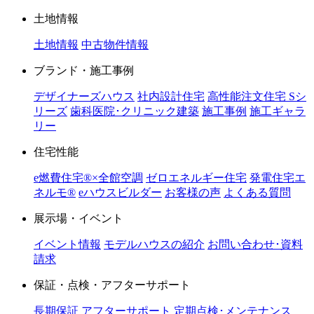
土地情報
土地情報
中古物件情報
ブランド・施工事例
デザイナーズハウス
社内設計住宅
高性能注文住宅 Sシ
リーズ
歯科医院･クリニック建築
施工事例
施工ギャラ
リー
住宅性能
e燃費住宅®︎×全館空調
ゼロエネルギー住宅
発電住宅エ
ネルモ®︎
eハウスビルダー
お客様の声
よくある質問
展示場・イベント
イベント情報
モデルハウスの紹介
お問い合わせ･資料
請求
保証・点検・アフターサポート
長期保証
アフターサポート
定期点検･メンテナンス