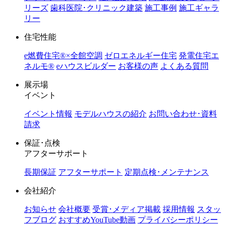
リーズ
歯科医院･クリニック建築
施工事例
施工ギャラ
リー
住宅性能
e燃費住宅®︎×全館空調
ゼロエネルギー住宅
発電住宅エ
ネルモ®︎
eハウスビルダー
お客様の声
よくある質問
展示場
イベント
イベント情報
モデルハウスの紹介
お問い合わせ･資料
請求
保証･点検
アフターサポート
長期保証
アフターサポート
定期点検･メンテナンス
会社紹介
お知らせ
会社概要
受賞･メディア掲載
採用情報
スタッ
フブログ
おすすめYouTube動画
プライバシーポリシー