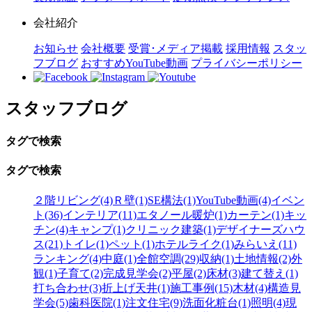
会社紹介
お知らせ
会社概要
受賞･メディア掲載
採用情報
スタッ
フブログ
おすすめYouTube動画
プライバシーポリシー
スタッフブログ
タグで検索
タグで検索
２階リビング(4)
Ｒ壁(1)
SE構法(1)
YouTube動画(4)
イベン
ト(36)
インテリア(11)
エタノール暖炉(1)
カーテン(1)
キッ
チン(4)
キャンプ(1)
クリニック建築(1)
デザイナーズハウ
ス(21)
トイレ(1)
ペット(1)
ホテルライク(1)
みらいえ(11)
ランキング(4)
中庭(1)
全館空調(29)
収納(1)
土地情報(2)
外
観(1)
子育て(2)
完成見学会(2)
平屋(2)
床材(3)
建て替え(1)
打ち合わせ(3)
折上げ天井(1)
施工事例(15)
木材(4)
構造見
学会(5)
歯科医院(1)
注文住宅(9)
洗面化粧台(1)
照明(4)
現