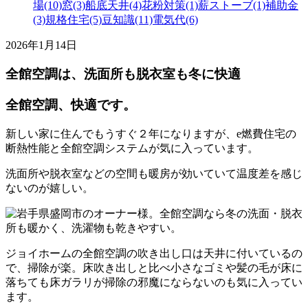
場(10)
窓(3)
船底天井(4)
花粉対策(1)
薪ストーブ(1)
補助金
(3)
規格住宅(5)
豆知識(11)
電気代(6)
2026年1月14日
全館空調は、洗面所も脱衣室も冬に快適
全館空調、快適です。
新しい家に住んでもうすぐ２年になりますが、e燃費住宅の
断熱性能と全館空調システムが気に入っています。
洗面所や脱衣室などの空間も暖房が効いていて温度差を感じ
ないのが嬉しい。
ジョイホームの全館空調の吹き出し口は天井に付いているの
で、掃除が楽。床吹き出しと比べ小さなゴミや髪の毛が床に
落ちても床ガラリが掃除の邪魔にならないのも気に入ってい
ます。