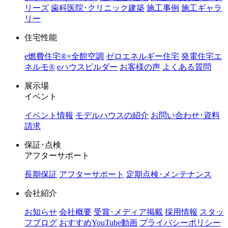
リーズ
歯科医院･クリニック建築
施工事例
施工ギャラ
リー
住宅性能
e燃費住宅®︎×全館空調
ゼロエネルギー住宅
発電住宅エ
ネルモ®︎
eハウスビルダー
お客様の声
よくある質問
展示場
イベント
イベント情報
モデルハウスの紹介
お問い合わせ･資料
請求
保証･点検
アフターサポート
長期保証
アフターサポート
定期点検･メンテナンス
会社紹介
お知らせ
会社概要
受賞･メディア掲載
採用情報
スタッ
フブログ
おすすめYouTube動画
プライバシーポリシー