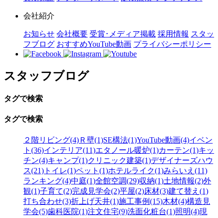
会社紹介
お知らせ
会社概要
受賞･メディア掲載
採用情報
スタッ
フブログ
おすすめYouTube動画
プライバシーポリシー
スタッフブログ
タグで検索
タグで検索
２階リビング(4)
Ｒ壁(1)
SE構法(1)
YouTube動画(4)
イベン
ト(36)
インテリア(11)
エタノール暖炉(1)
カーテン(1)
キッ
チン(4)
キャンプ(1)
クリニック建築(1)
デザイナーズハウ
ス(21)
トイレ(1)
ペット(1)
ホテルライク(1)
みらいえ(11)
ランキング(4)
中庭(1)
全館空調(29)
収納(1)
土地情報(2)
外
観(1)
子育て(2)
完成見学会(2)
平屋(2)
床材(3)
建て替え(1)
打ち合わせ(3)
折上げ天井(1)
施工事例(15)
木材(4)
構造見
学会(5)
歯科医院(1)
注文住宅(9)
洗面化粧台(1)
照明(4)
現