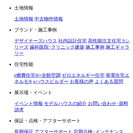
土地情報
土地情報
中古物件情報
ブランド・施工事例
デザイナーズハウス
社内設計住宅
高性能注文住宅 Sシ
リーズ
歯科医院･クリニック建築
施工事例
施工ギャラ
リー
住宅性能
e燃費住宅®︎×全館空調
ゼロエネルギー住宅
発電住宅エ
ネルモ®︎
eハウスビルダー
お客様の声
よくある質問
展示場・イベント
イベント情報
モデルハウスの紹介
お問い合わせ･資料
請求
保証・点検・アフターサポート
長期保証
アフターサポート
定期点検･メンテナンス