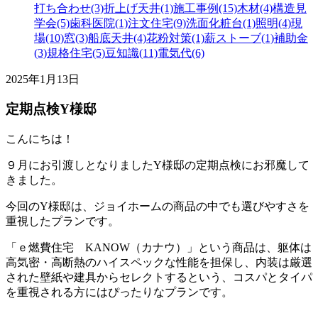
打ち合わせ(3)
折上げ天井(1)
施工事例(15)
木材(4)
構造見
学会(5)
歯科医院(1)
注文住宅(9)
洗面化粧台(1)
照明(4)
現
場(10)
窓(3)
船底天井(4)
花粉対策(1)
薪ストーブ(1)
補助金
(3)
規格住宅(5)
豆知識(11)
電気代(6)
2025年1月13日
定期点検Y様邸
こんにちは！
９月にお引渡しとなりましたY様邸の定期点検にお邪魔して
きました。
今回のY様邸は、ジョイホームの商品の中でも選びやすさを
重視したプランです。
「ｅ燃費住宅 KANOW（カナウ）」という商品は、躯体は
高気密・高断熱のハイスペックな性能を担保し、内装は厳選
された壁紙や建具からセレクトするという、コスパとタイパ
を重視される方にはぴったりなプランです。