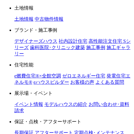
土地情報
土地情報
中古物件情報
ブランド・施工事例
デザイナーズハウス
社内設計住宅
高性能注文住宅 Sシ
リーズ
歯科医院･クリニック建築
施工事例
施工ギャラ
リー
住宅性能
e燃費住宅®︎×全館空調
ゼロエネルギー住宅
発電住宅エ
ネルモ®︎
eハウスビルダー
お客様の声
よくある質問
展示場・イベント
イベント情報
モデルハウスの紹介
お問い合わせ･資料
請求
保証・点検・アフターサポート
長期保証
アフターサポート
定期点検･メンテナンス