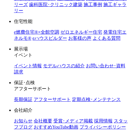
リーズ
歯科医院･クリニック建築
施工事例
施工ギャラ
リー
住宅性能
e燃費住宅®︎×全館空調
ゼロエネルギー住宅
発電住宅エ
ネルモ®︎
eハウスビルダー
お客様の声
よくある質問
展示場
イベント
イベント情報
モデルハウスの紹介
お問い合わせ･資料
請求
保証･点検
アフターサポート
長期保証
アフターサポート
定期点検･メンテナンス
会社紹介
お知らせ
会社概要
受賞･メディア掲載
採用情報
スタッ
フブログ
おすすめYouTube動画
プライバシーポリシー