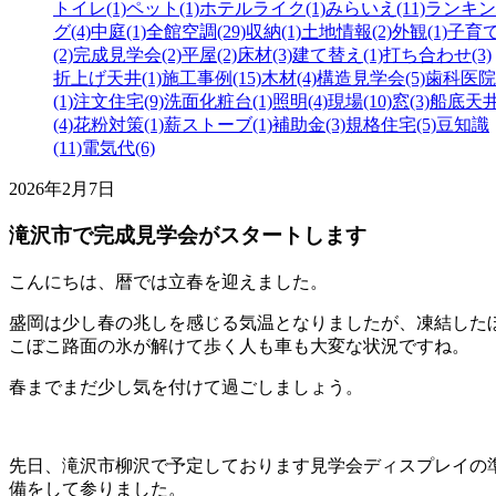
トイレ(1)
ペット(1)
ホテルライク(1)
みらいえ(11)
ランキン
グ(4)
中庭(1)
全館空調(29)
収納(1)
土地情報(2)
外観(1)
子育
(2)
完成見学会(2)
平屋(2)
床材(3)
建て替え(1)
打ち合わせ(3)
折上げ天井(1)
施工事例(15)
木材(4)
構造見学会(5)
歯科医院
(1)
注文住宅(9)
洗面化粧台(1)
照明(4)
現場(10)
窓(3)
船底天
(4)
花粉対策(1)
薪ストーブ(1)
補助金(3)
規格住宅(5)
豆知識
(11)
電気代(6)
2026年2月7日
滝沢市で完成見学会がスタートします
こんにちは、暦では立春を迎えました。
盛岡は少し春の兆しを感じる気温となりましたが、凍結した
こぼこ路面の氷が解けて歩く人も車も大変な状況ですね。
春までまだ少し気を付けて過ごしましょう。
先日、滝沢市柳沢で予定しております見学会ディスプレイの
備をして参りました。