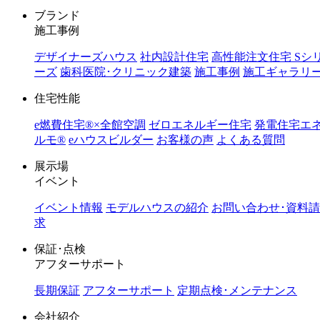
ブランド
施工事例
デザイナーズハウス
社内設計住宅
高性能注文住宅 Sシ
ーズ
歯科医院･クリニック建築
施工事例
施工ギャラリ
住宅性能
e燃費住宅®︎×全館空調
ゼロエネルギー住宅
発電住宅エ
ルモ®︎
eハウスビルダー
お客様の声
よくある質問
展示場
イベント
イベント情報
モデルハウスの紹介
お問い合わせ･資料請
求
保証･点検
アフターサポート
長期保証
アフターサポート
定期点検･メンテナンス
会社紹介