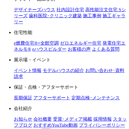
デザイナーズハウス
社内設計住宅
高性能注文住宅 Sシ
リーズ
歯科医院･クリニック建築
施工事例
施工ギャラ
リー
住宅性能
e燃費住宅®︎×全館空調
ゼロエネルギー住宅
発電住宅エ
ネルモ®︎
eハウスビルダー
お客様の声
よくある質問
展示場・イベント
イベント情報
モデルハウスの紹介
お問い合わせ･資料
請求
保証・点検・アフターサポート
長期保証
アフターサポート
定期点検･メンテナンス
会社紹介
お知らせ
会社概要
受賞･メディア掲載
採用情報
スタッ
フブログ
おすすめYouTube動画
プライバシーポリシー