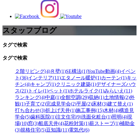
スタッフブログ
タグで検索
タグで検索
２階リビング(4)
Ｒ壁(1)
SE構法(1)
YouTube動画(4)
イベン
ト(36)
インテリア(11)
エタノール暖炉(1)
カーテン(1)
キッ
チン(4)
キャンプ(1)
クリニック建築(1)
デザイナーズハウ
ス(21)
トイレ(1)
ペット(1)
ホテルライク(1)
みらいえ(11)
ランキング(4)
中庭(1)
全館空調(29)
収納(1)
土地情報(2)
外
観(1)
子育て(2)
完成見学会(2)
平屋(2)
床材(3)
建て替え(1)
打ち合わせ(3)
折上げ天井(1)
施工事例(15)
木材(4)
構造見
学会(5)
歯科医院(1)
注文住宅(9)
洗面化粧台(1)
照明(4)
現
場(10)
窓(3)
船底天井(4)
花粉対策(1)
薪ストーブ(1)
補助金
(3)
規格住宅(5)
豆知識(11)
電気代(6)