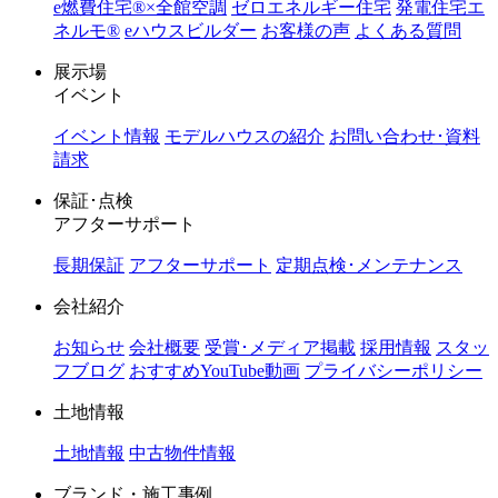
e燃費住宅®︎×全館空調
ゼロエネルギー住宅
発電住宅エ
ネルモ®︎
eハウスビルダー
お客様の声
よくある質問
展示場
イベント
イベント情報
モデルハウスの紹介
お問い合わせ･資料
請求
保証･点検
アフターサポート
長期保証
アフターサポート
定期点検･メンテナンス
会社紹介
お知らせ
会社概要
受賞･メディア掲載
採用情報
スタッ
フブログ
おすすめYouTube動画
プライバシーポリシー
土地情報
土地情報
中古物件情報
ブランド・施工事例