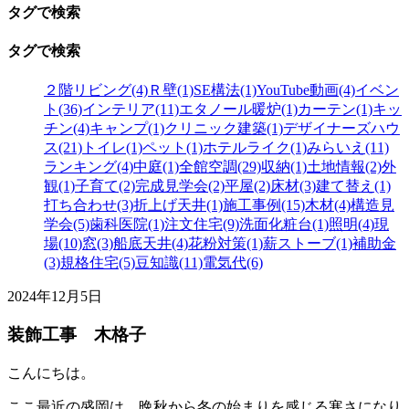
タグで検索
タグで検索
２階リビング(4)
Ｒ壁(1)
SE構法(1)
YouTube動画(4)
イベン
ト(36)
インテリア(11)
エタノール暖炉(1)
カーテン(1)
キッ
チン(4)
キャンプ(1)
クリニック建築(1)
デザイナーズハウ
ス(21)
トイレ(1)
ペット(1)
ホテルライク(1)
みらいえ(11)
ランキング(4)
中庭(1)
全館空調(29)
収納(1)
土地情報(2)
外
観(1)
子育て(2)
完成見学会(2)
平屋(2)
床材(3)
建て替え(1)
打ち合わせ(3)
折上げ天井(1)
施工事例(15)
木材(4)
構造見
学会(5)
歯科医院(1)
注文住宅(9)
洗面化粧台(1)
照明(4)
現
場(10)
窓(3)
船底天井(4)
花粉対策(1)
薪ストーブ(1)
補助金
(3)
規格住宅(5)
豆知識(11)
電気代(6)
2024年12月5日
装飾工事 木格子
こんにちは。
ここ最近の盛岡は、晩秋から冬の始まりを感じる寒さになり