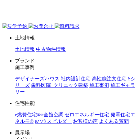
ジョイホーム｜岩手県｜全館空調・デザイナーズハウス
土地情報
土地情報
中古物件情報
ブランド
施工事例
デザイナーズハウス
社内設計住宅
高性能注文住宅 Sシ
リーズ
歯科医院･クリニック建築
施工事例
施工ギャラ
リー
住宅性能
e燃費住宅®︎×全館空調
ゼロエネルギー住宅
発電住宅エ
ネルモ®︎
eハウスビルダー
お客様の声
よくある質問
展示場