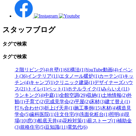
スタッフブログ
タグで検索
タグで検索
２階リビング(4)
Ｒ壁(1)
SE構法(1)
YouTube動画(4)
イベン
ト(36)
インテリア(11)
エタノール暖炉(1)
カーテン(1)
キッ
チン(4)
キャンプ(1)
クリニック建築(1)
デザイナーズハウ
ス(21)
トイレ(1)
ペット(1)
ホテルライク(1)
みらいえ(11)
ランキング(4)
中庭(1)
全館空調(29)
収納(1)
土地情報(2)
外
観(1)
子育て(2)
完成見学会(2)
平屋(2)
床材(3)
建て替え(1)
打ち合わせ(3)
折上げ天井(1)
施工事例(15)
木材(4)
構造見
学会(5)
歯科医院(1)
注文住宅(9)
洗面化粧台(1)
照明(4)
現
場(10)
窓(3)
船底天井(4)
花粉対策(1)
薪ストーブ(1)
補助金
(3)
規格住宅(5)
豆知識(11)
電気代(6)