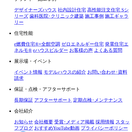
デザイナーズハウス
社内設計住宅
高性能注文住宅 Sシ
リーズ
歯科医院･クリニック建築
施工事例
施工ギャラ
リー
住宅性能
e燃費住宅®︎×全館空調
ゼロエネルギー住宅
発電住宅エ
ネルモ®︎
eハウスビルダー
お客様の声
よくある質問
展示場・イベント
イベント情報
モデルハウスの紹介
お問い合わせ･資料
請求
保証・点検・アフターサポート
長期保証
アフターサポート
定期点検･メンテナンス
会社紹介
お知らせ
会社概要
受賞･メディア掲載
採用情報
スタッ
フブログ
おすすめYouTube動画
プライバシーポリシー