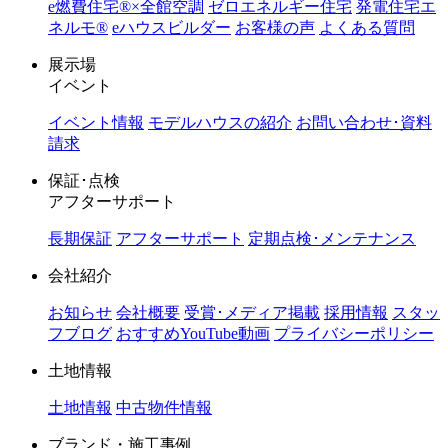
e燃費住宅®︎×全館空調
ゼロエネルギー住宅
発電住宅エ
ネルモ®︎
eハウスビルダー
お客様の声
よくある質問
展示場
イベント
イベント情報
モデルハウスの紹介
お問い合わせ･資料
請求
保証･点検
アフターサポート
長期保証
アフターサポート
定期点検･メンテナンス
会社紹介
お知らせ
会社概要
受賞･メディア掲載
採用情報
スタッ
フブログ
おすすめYouTube動画
プライバシーポリシー
土地情報
土地情報
中古物件情報
ブランド・施工事例