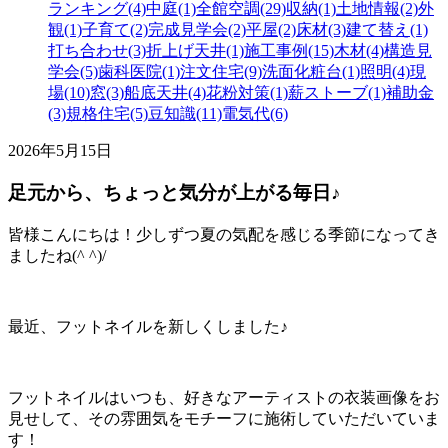
ランキング(4)
中庭(1)
全館空調(29)
収納(1)
土地情報(2)
外
観(1)
子育て(2)
完成見学会(2)
平屋(2)
床材(3)
建て替え(1)
打ち合わせ(3)
折上げ天井(1)
施工事例(15)
木材(4)
構造見
学会(5)
歯科医院(1)
注文住宅(9)
洗面化粧台(1)
照明(4)
現
場(10)
窓(3)
船底天井(4)
花粉対策(1)
薪ストーブ(1)
補助金
(3)
規格住宅(5)
豆知識(11)
電気代(6)
2026年5月15日
足元から、ちょっと気分が上がる毎日♪
皆様こんにちは！少しずつ夏の気配を感じる季節になってき
ましたね(^ ^)/
最近、フットネイルを新しくしました♪
フットネイルはいつも、好きなアーティストの衣装画像をお
見せして、その雰囲気をモチーフに施術していただいていま
す！