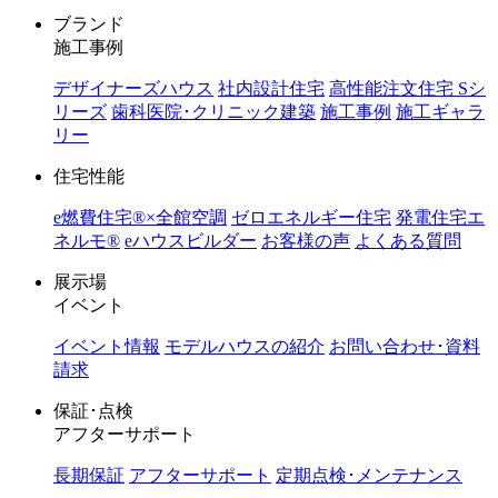
ブランド
施工事例
デザイナーズハウス
社内設計住宅
高性能注文住宅 Sシ
リーズ
歯科医院･クリニック建築
施工事例
施工ギャラ
リー
住宅性能
e燃費住宅®︎×全館空調
ゼロエネルギー住宅
発電住宅エ
ネルモ®︎
eハウスビルダー
お客様の声
よくある質問
展示場
イベント
イベント情報
モデルハウスの紹介
お問い合わせ･資料
請求
保証･点検
アフターサポート
長期保証
アフターサポート
定期点検･メンテナンス