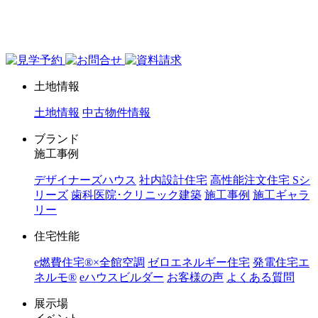
ジョイホーム｜岩手県｜全館空調・デザイナーズハウス
土地情報
土地情報
中古物件情報
ブランド
施工事例
デザイナーズハウス
社内設計住宅
高性能注文住宅 Sシ
リーズ
歯科医院･クリニック建築
施工事例
施工ギャラ
リー
住宅性能
e燃費住宅®︎×全館空調
ゼロエネルギー住宅
発電住宅エ
ネルモ®︎
eハウスビルダー
お客様の声
よくある質問
展示場