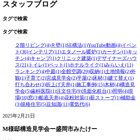
スタッフブログ
タグで検索
タグで検索
２階リビング(4)
Ｒ壁(1)
SE構法(1)
YouTube動画(4)
イベン
ト(36)
インテリア(11)
エタノール暖炉(1)
カーテン(1)
キッ
チン(4)
キャンプ(1)
クリニック建築(1)
デザイナーズハウ
ス(21)
トイレ(1)
ペット(1)
ホテルライク(1)
みらいえ(11)
ランキング(4)
中庭(1)
全館空調(29)
収納(1)
土地情報(2)
外
観(1)
子育て(2)
完成見学会(2)
平屋(2)
床材(3)
建て替え(1)
打ち合わせ(3)
折上げ天井(1)
施工事例(15)
木材(4)
構造見
学会(5)
歯科医院(1)
注文住宅(9)
洗面化粧台(1)
照明(4)
現
場(10)
窓(3)
船底天井(4)
花粉対策(1)
薪ストーブ(1)
補助金
(3)
規格住宅(5)
豆知識(11)
電気代(6)
2025年2月21日
M様邸構造見学会ー盛岡市みたけー