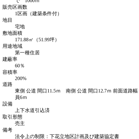
で 1000ｍ
販売区画数
1区画（建築条件付）
地目
宅地
敷地面積
171.88㎡（51.99坪）
用途地域
第一種住居
建蔽率
60％
容積率
200%
道路
東側 公道 間口11.5ｍ 南側 公道 間口12.7ｍ 前面道路幅
員6ｍ
設備
上下水道引込済
取引形態
売主
備考
法令上の制限：下花立地区計画及び建築協定書