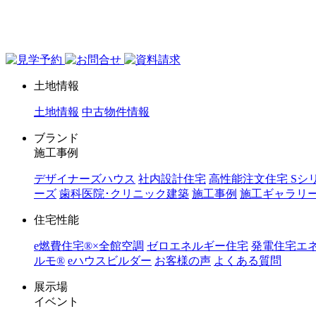
ジョイホーム｜岩手県｜全館空調・デザイナーズハウス
土地情報
土地情報
中古物件情報
ブランド
施工事例
デザイナーズハウス
社内設計住宅
高性能注文住宅 Sシ
ーズ
歯科医院･クリニック建築
施工事例
施工ギャラリ
住宅性能
e燃費住宅®︎×全館空調
ゼロエネルギー住宅
発電住宅エ
ルモ®︎
eハウスビルダー
お客様の声
よくある質問
展示場
イベント