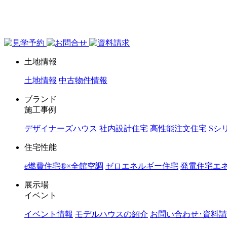
ジョイホーム｜岩手県｜全館空調・デザイナーズハウス
土地情報
土地情報
中古物件情報
ブランド
施工事例
デザイナーズハウス
社内設計住宅
高性能注文住宅 Sシ
住宅性能
e燃費住宅®︎×全館空調
ゼロエネルギー住宅
発電住宅エネ
展示場
イベント
イベント情報
モデルハウスの紹介
お問い合わせ･資料