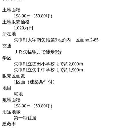
土地面積
198.00㎡（59.89坪）
土地販売価格
1,020万円
所在地
矢巾町大字南矢幅第9地割内 区画no.2-85
交通
ＪＲ矢幅駅まで徒歩9分
学区
矢巾町立徳田小学校まで約2,000ｍ
矢巾町立矢巾中学校まで約1,900ｍ
販売区画数
1区画（建築条件付）
地目
宅地
敷地面積
198.00㎡（59.89坪）
用途地域
第一種住居
建蔽率