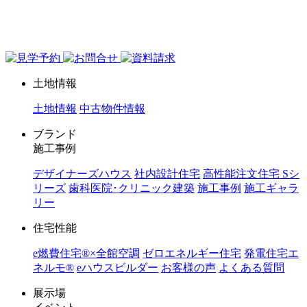
ジョイホーム｜岩手県｜全館空調・デザイナーズハウス
土地情報
土地情報
中古物件情報
ブランド
施工事例
デザイナーズハウス
社内設計住宅
高性能注文住宅 Sシ
リーズ
歯科医院･クリニック建築
施工事例
施工ギャラ
リー
住宅性能
e燃費住宅®︎×全館空調
ゼロエネルギー住宅
発電住宅エ
ネルモ®︎
eハウスビルダー
お客様の声
よくある質問
展示場