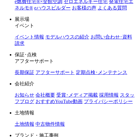
e燃費住宅®︎×全館空調
ゼロエネルギー住宅
発電住宅エ
ネルモ®︎
eハウスビルダー
お客様の声
よくある質問
展示場
イベント
イベント情報
モデルハウスの紹介
お問い合わせ･資料
請求
保証･点検
アフターサポート
長期保証
アフターサポート
定期点検･メンテナンス
会社紹介
お知らせ
会社概要
受賞･メディア掲載
採用情報
スタッ
フブログ
おすすめYouTube動画
プライバシーポリシー
土地情報
土地情報
中古物件情報
ブランド・施工事例