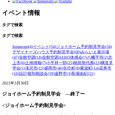
イベント情報
タグで検索
タグで検索
Instagram(4)
イベント(54)
ジョイホーム予約制見学会(34)
デザイナーズハウス予約制見学会(60)
みらいえ展示場
(47)
全館空調(18)
全館空調AERO体感会(7)
八幡平市(2)
北
上市(6)
土地情報(7)
小平祥一郎(25)
植田智代壽(23)
構造見
学会(1)
滝沢市(15)
盛岡市(46)
矢巾町(8)
紫波町(14)
花巻市
(16)
設計個別相談会(59)
遠野市(3)
長場由紀(21)
2021年3月30日
ジョイホーム予約制見学会 ―終了ー
<ジョイホーム予約制見学会>