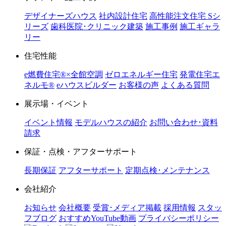
デザイナーズハウス
社内設計住宅
高性能注文住宅 Sシ
リーズ
歯科医院･クリニック建築
施工事例
施工ギャラ
リー
住宅性能
e燃費住宅®︎×全館空調
ゼロエネルギー住宅
発電住宅エ
ネルモ®︎
eハウスビルダー
お客様の声
よくある質問
展示場・イベント
イベント情報
モデルハウスの紹介
お問い合わせ･資料
請求
保証・点検・アフターサポート
長期保証
アフターサポート
定期点検･メンテナンス
会社紹介
お知らせ
会社概要
受賞･メディア掲載
採用情報
スタッ
フブログ
おすすめYouTube動画
プライバシーポリシー