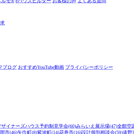
ルモ®︎
eハウスビルダー
お客様の声
よくある質問
請求
フブログ
おすすめYouTube動画
プライバシーポリシー
デザイナーズハウス予約制見学会(60)
みらいえ展示場(47)
全館空調
岡市(46)
矢巾町(8)
紫波町(14)
花巻市(16)
設計個別相談会(59)
遠野市