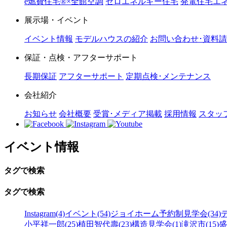
e燃費住宅®︎×全館空調
ゼロエネルギー住宅
発電住宅エネ
展示場・イベント
イベント情報
モデルハウスの紹介
お問い合わせ･資料
保証・点検・アフターサポート
長期保証
アフターサポート
定期点検･メンテナンス
会社紹介
お知らせ
会社概要
受賞･メディア掲載
採用情報
スタッ
イベント情報
タグで検索
タグで検索
Instagram(4)
イベント(54)
ジョイホーム予約制見学会(34)
小平祥一郎(25)
植田智代壽(23)
構造見学会(1)
滝沢市(15)
盛