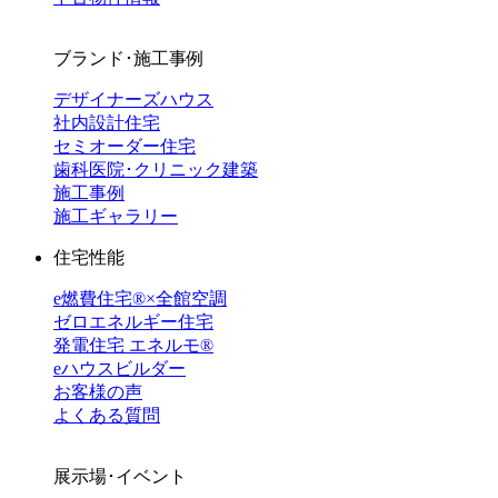
ブランド･施工事例
デザイナーズハウス
社内設計住宅
セミオーダー住宅
歯科医院･クリニック建築
施工事例
施工ギャラリー
住宅性能
e燃費住宅®︎×全館空調
ゼロエネルギー住宅
発電住宅 エネルモ®
eハウスビルダー
お客様の声
よくある質問
展示場･イベント