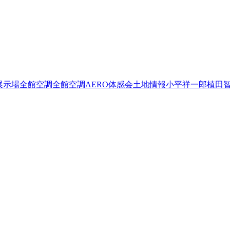
。
展示場
全館空調
全館空調AERO体感会
土地情報
小平祥一郎
植田