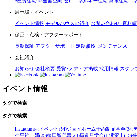
e燃費住宅®︎×全館空調
ゼロエネルギー住宅
発電住宅エネ
展示場・イベント
イベント情報
モデルハウスの紹介
お問い合わせ･資料
保証・点検・アフターサポート
長期保証
アフターサポート
定期点検･メンテナンス
会社紹介
お知らせ
会社概要
受賞･メディア掲載
採用情報
スタッ
イベント情報
タグで検索
タグで検索
Instagram(4)
イベント(54)
ジョイホーム予約制見学会(34)
小平祥一郎(25)
植田智代壽(23)
構造見学会(1)
滝沢市(15)
盛