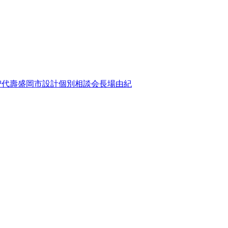
智代壽
盛岡市
設計個別相談会
長場由紀