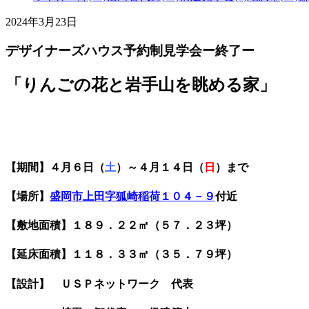
2024年3月23日
デザイナーズハウス予約制見学会ー終了ー
「りんごの花と岩手山を眺める家」
【期間】４月６日（
土
）～４月１４日（
日
）まで
【場所】
盛岡市上田字狐崎稲荷１０４－９
付近
【敷地面積】１８９．２２㎡（５７．２３坪）
【延床面積】１１８．３３㎡（３５．７９坪）
【設計】 ＵＳＰネットワーク 代表