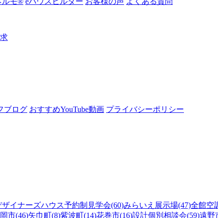
ルモ®︎
eハウスビルダー
お客様の声
よくある質問
請求
フブログ
おすすめYouTube動画
プライバシーポリシー
デザイナーズハウス予約制見学会(60)
みらいえ展示場(47)
全館空調
岡市(46)
矢巾町(8)
紫波町(14)
花巻市(16)
設計個別相談会(59)
遠野市