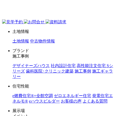
ジョイホーム｜岩手県｜全館空調・デザイナーズハウス
土地情報
土地情報
中古物件情報
ブランド
施工事例
デザイナーズハウス
社内設計住宅
高性能注文住宅 Sシ
リーズ
歯科医院･クリニック建築
施工事例
施工ギャラ
リー
住宅性能
e燃費住宅®︎×全館空調
ゼロエネルギー住宅
発電住宅エ
ネルモ®︎
eハウスビルダー
お客様の声
よくある質問
展示場