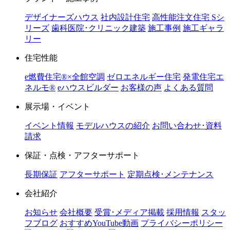
デザイナーズハウス
社内設計住宅
高性能注文住宅 Sシ
リーズ
歯科医院･クリニック建築
施工事例
施工ギャラ
リー
住宅性能
e燃費住宅®︎×全館空調
ゼロエネルギー住宅
発電住宅エ
ネルモ®︎
eハウスビルダー
お客様の声
よくある質問
展示場・イベント
イベント情報
モデルハウスの紹介
お問い合わせ･資料
請求
保証・点検・アフターサポート
長期保証
アフターサポート
定期点検･メンテナンス
会社紹介
お知らせ
会社概要
受賞･メディア掲載
採用情報
スタッ
フブログ
おすすめYouTube動画
プライバシーポリシー