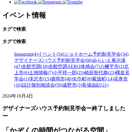
イベント情報
タグで検索
タグで検索
Instagram(4)
イベント(54)
ジョイホーム予約制見学会(34)
デザイナーズハウス予約制見学会(60)
みらいえ展示場
(47)
全館空調(18)
全館空調AERO体感会(7)
八幡平市(2)
北
上市(6)
土地情報(7)
小平祥一郎(25)
植田智代壽(23)
構造見
学会(1)
滝沢市(15)
盛岡市(46)
矢巾町(8)
紫波町(14)
花巻市
(16)
設計個別相談会(59)
遠野市(3)
長場由紀(21)
2024年10月4日
デザイナーズハウス予約制見学会ー終了しました
ー
「かぞくの時間がつながる空間」