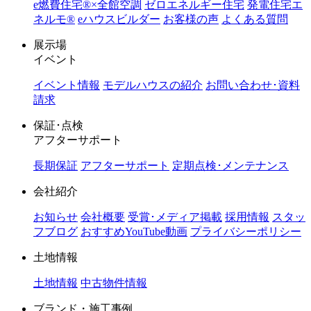
e燃費住宅®︎×全館空調
ゼロエネルギー住宅
発電住宅エ
ネルモ®︎
eハウスビルダー
お客様の声
よくある質問
展示場
イベント
イベント情報
モデルハウスの紹介
お問い合わせ･資料
請求
保証･点検
アフターサポート
長期保証
アフターサポート
定期点検･メンテナンス
会社紹介
お知らせ
会社概要
受賞･メディア掲載
採用情報
スタッ
フブログ
おすすめYouTube動画
プライバシーポリシー
土地情報
土地情報
中古物件情報
ブランド・施工事例