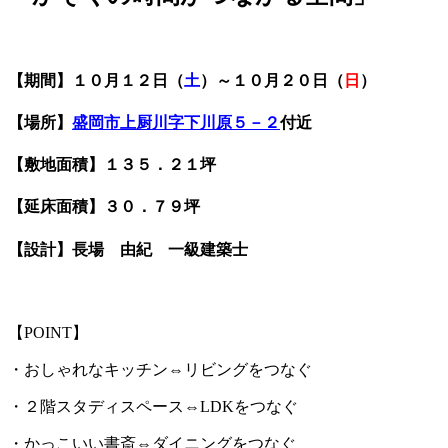
【期間】１０月１２日（
土
）～１０月２０日（
日
）
【場所】
盛岡市上厨川字下川原５－２
付近
【敷地面積】１３５．２１坪
【延床面積】３０．７９坪
【設計】長場 由紀 一級建築士
【POINT】
・おしゃれなキッチン⇔リビングをつなぐ
・２階スタディスペース⇔LDKをつなぐ
・かっこいい書斎⇔ダイニングをつなぐ