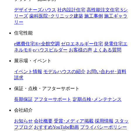
デザイナーズハウス
社内設計住宅
高性能注文住宅 Sシ
リーズ
歯科医院･クリニック建築
施工事例
施工ギャラ
リー
住宅性能
e燃費住宅®︎×全館空調
ゼロエネルギー住宅
発電住宅エ
ネルモ®︎
eハウスビルダー
お客様の声
よくある質問
展示場・イベント
イベント情報
モデルハウスの紹介
お問い合わせ･資料
請求
保証・点検・アフターサポート
長期保証
アフターサポート
定期点検･メンテナンス
会社紹介
お知らせ
会社概要
受賞･メディア掲載
採用情報
スタッ
フブログ
おすすめYouTube動画
プライバシーポリシー