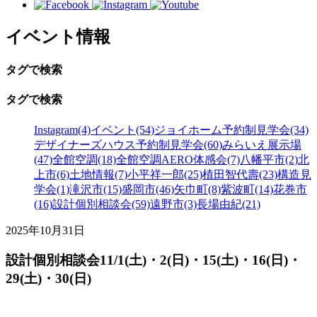
イベント情報
タグで検索
タグで検索
Instagram(4)
イベント(54)
ジョイホーム予約制見学会(34)
デザイナーズハウス予約制見学会(60)
みらいえ展示場
(47)
全館空調(18)
全館空調AERO体感会(7)
八幡平市(2)
北
上市(6)
土地情報(7)
小平祥一郎(25)
植田智代壽(23)
構造見
学会(1)
滝沢市(15)
盛岡市(46)
矢巾町(8)
紫波町(14)
花巻市
(16)
設計個別相談会(59)
遠野市(3)
長場由紀(21)
2025年10月31日
設計個別相談会11/1(土)・2(日)・15(土)・16(日)・
29(土)・30(日)