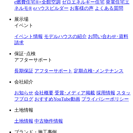
e燃費住宅®︎×全館空調
ゼロエネルギー住宅
発電住宅エ
ネルモ®︎
eハウスビルダー
お客様の声
よくある質問
展示場
イベント
イベント情報
モデルハウスの紹介
お問い合わせ･資料
請求
保証･点検
アフターサポート
長期保証
アフターサポート
定期点検･メンテナンス
会社紹介
お知らせ
会社概要
受賞･メディア掲載
採用情報
スタッ
フブログ
おすすめYouTube動画
プライバシーポリシー
土地情報
土地情報
中古物件情報
ブランド・施工事例