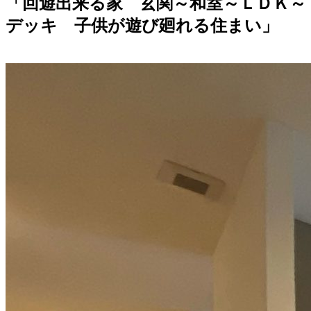
「回遊出来る家 玄関～和室～ＬＤＫ～
デッキ 子供が遊び廻れる住まい」