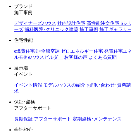
ブランド
施工事例
デザイナーズハウス
社内設計住宅
高性能注文住宅 Sシ
ーズ
歯科医院･クリニック建築
施工事例
施工ギャラリ
住宅性能
e燃費住宅®︎×全館空調
ゼロエネルギー住宅
発電住宅エ
ルモ®︎
eハウスビルダー
お客様の声
よくある質問
展示場
イベント
イベント情報
モデルハウスの紹介
お問い合わせ･資料請
求
保証･点検
アフターサポート
長期保証
アフターサポート
定期点検･メンテナンス
会社紹介