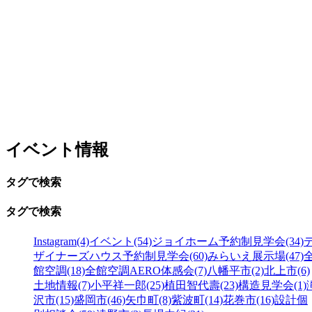
イベント情報
タグで検索
タグで検索
Instagram(4)
イベント(54)
ジョイホーム予約制見学会(34)
ザイナーズハウス予約制見学会(60)
みらいえ展示場(47)
館空調(18)
全館空調AERO体感会(7)
八幡平市(2)
北上市(6)
土地情報(7)
小平祥一郎(25)
植田智代壽(23)
構造見学会(1)
沢市(15)
盛岡市(46)
矢巾町(8)
紫波町(14)
花巻市(16)
設計個