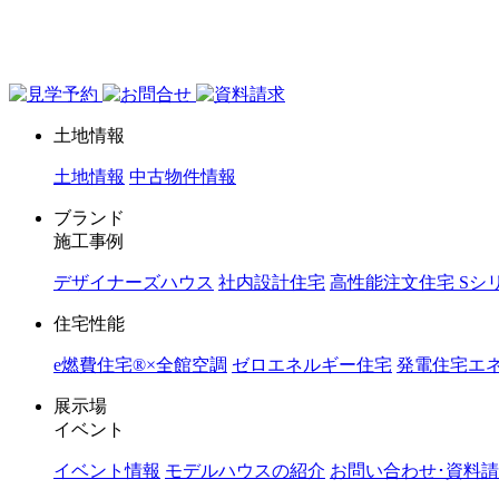
ジョイホーム｜岩手県｜全館空調・デザイナーズハウス
土地情報
土地情報
中古物件情報
ブランド
施工事例
デザイナーズハウス
社内設計住宅
高性能注文住宅 Sシ
住宅性能
e燃費住宅®︎×全館空調
ゼロエネルギー住宅
発電住宅エネ
展示場
イベント
イベント情報
モデルハウスの紹介
お問い合わせ･資料