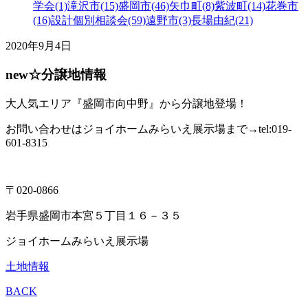
学会(1)
滝沢市(15)
盛岡市(46)
矢巾町(8)
紫波町(14)
花巻市
(16)
設計個別相談会(59)
遠野市(3)
長場由紀(21)
2020年9月4日
new☆分譲地情報
大人気エリア『盛岡市向中野』から分譲地登場！
お問い合わせはジョイホームみらいえ展示場まで→tel:019-
601-8315
〒020-0866
岩手県盛岡市本宮５丁目１６－３５
ジョイホームみらいえ展示場
土地情報
BACK