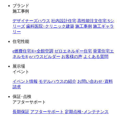
ブランド
施工事例
デザイナーズハウス
社内設計住宅
高性能注文住宅 Sシ
リーズ
歯科医院･クリニック建築
施工事例
施工ギャラ
リー
住宅性能
e燃費住宅®︎×全館空調
ゼロエネルギー住宅
発電住宅エ
ネルモ®︎
eハウスビルダー
お客様の声
よくある質問
展示場
イベント
イベント情報
モデルハウスの紹介
お問い合わせ･資料
請求
保証･点検
アフターサポート
長期保証
アフターサポート
定期点検･メンテナンス