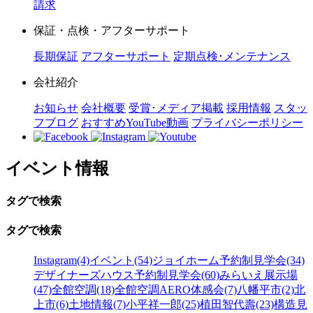
請求
保証・点検・アフターサポート
長期保証
アフターサポート
定期点検･メンテナンス
会社紹介
お知らせ
会社概要
受賞･メディア掲載
採用情報
スタッ
フブログ
おすすめYouTube動画
プライバシーポリシー
イベント情報
タグで検索
タグで検索
Instagram(4)
イベント(54)
ジョイホーム予約制見学会(34)
デザイナーズハウス予約制見学会(60)
みらいえ展示場
(47)
全館空調(18)
全館空調AERO体感会(7)
八幡平市(2)
北
上市(6)
土地情報(7)
小平祥一郎(25)
植田智代壽(23)
構造見