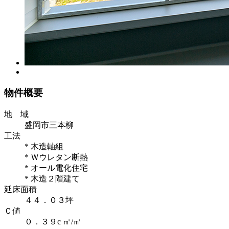
物件概要
地 域
盛岡市三本柳
工法
* 木造軸組
* Ｗウレタン断熱
* オール電化住宅
* 木造２階建て
延床面積
４４．０３坪
Ｃ値
０．３９c ㎡/㎡