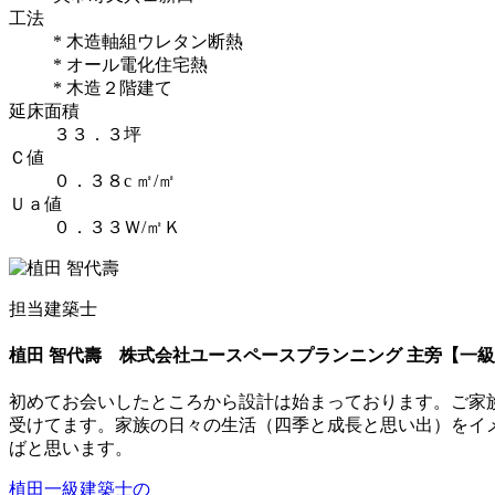
工法
* 木造軸組ウレタン断熱
* オール電化住宅熱
* 木造２階建て
延床面積
３３．３坪
Ｃ値
０．３８c ㎡/㎡
Ｕａ値
０．３３Ｗ/㎡Ｋ
担当建築士
植田 智代壽
株式会社ユースペースプランニング 主旁【一
初めてお会いしたところから設計は始まっております。ご家
受けてます。家族の日々の生活（四季と成長と思い出）をイ
ばと思います。
植田一級建築士の