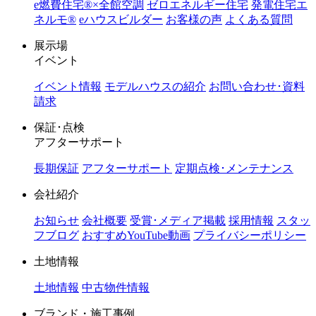
e燃費住宅®︎×全館空調
ゼロエネルギー住宅
発電住宅エ
ネルモ®︎
eハウスビルダー
お客様の声
よくある質問
展示場
イベント
イベント情報
モデルハウスの紹介
お問い合わせ･資料
請求
保証･点検
アフターサポート
長期保証
アフターサポート
定期点検･メンテナンス
会社紹介
お知らせ
会社概要
受賞･メディア掲載
採用情報
スタッ
フブログ
おすすめYouTube動画
プライバシーポリシー
土地情報
土地情報
中古物件情報
ブランド・施工事例