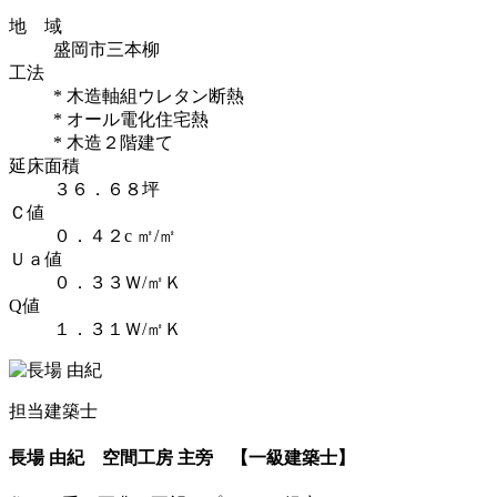
地 域
盛岡市三本柳
工法
* 木造軸組ウレタン断熱
* オール電化住宅熱
* 木造２階建て
延床面積
３６．６８坪
Ｃ値
０．４２c ㎡/㎡
Ｕａ値
０．３３Ｗ/㎡Ｋ
Q値
１．３１Ｗ/㎡Ｋ
担当建築士
長場 由紀
空間工房 主旁 【一級建築士】