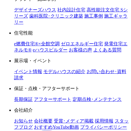
デザイナーズハウス
社内設計住宅
高性能注文住宅 Sシ
リーズ
歯科医院･クリニック建築
施工事例
施工ギャラ
リー
住宅性能
e燃費住宅®︎×全館空調
ゼロエネルギー住宅
発電住宅エ
ネルモ®︎
eハウスビルダー
お客様の声
よくある質問
展示場・イベント
イベント情報
モデルハウスの紹介
お問い合わせ･資料
請求
保証・点検・アフターサポート
長期保証
アフターサポート
定期点検･メンテナンス
会社紹介
お知らせ
会社概要
受賞･メディア掲載
採用情報
スタッ
フブログ
おすすめYouTube動画
プライバシーポリシー