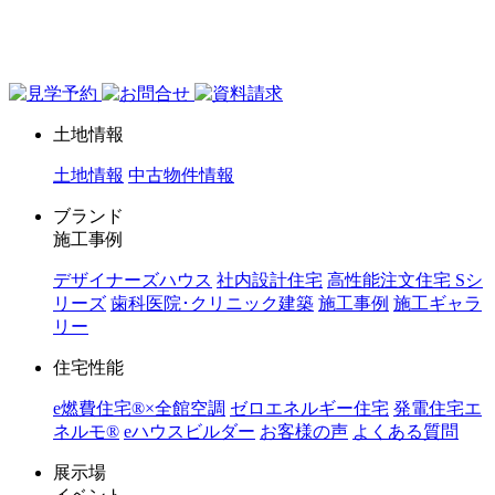
ジョイホーム｜岩手県｜全館空調・デザイナーズハウス
土地情報
土地情報
中古物件情報
ブランド
施工事例
デザイナーズハウス
社内設計住宅
高性能注文住宅 Sシ
リーズ
歯科医院･クリニック建築
施工事例
施工ギャラ
リー
住宅性能
e燃費住宅®︎×全館空調
ゼロエネルギー住宅
発電住宅エ
ネルモ®︎
eハウスビルダー
お客様の声
よくある質問
展示場