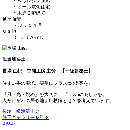
* Ｗウレタン断熱
* オール電化住宅
* 木造２階建て
延床面積
４０．５４坪
Ｕａ値
０.３６Ｗ/㎡Ｋ
担当建築士
長場 由紀
空間工房 主旁 【一級建築士】
住まい手の要求、要望にプラスαの提案を。
『風・光・眺め』を大切に、プラスαの楽しみを。
人それぞれの居心地よい棲家とは？を考えています。
長場一級建築士の
施工ギャラリーを見る
BACK