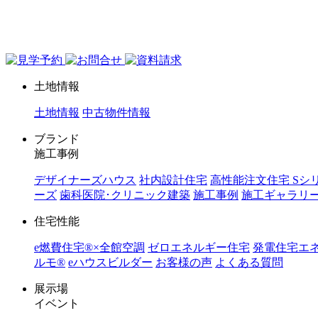
ジョイホーム｜岩手県｜全館空調・デザイナーズハウス
土地情報
土地情報
中古物件情報
ブランド
施工事例
デザイナーズハウス
社内設計住宅
高性能注文住宅 Sシ
ーズ
歯科医院･クリニック建築
施工事例
施工ギャラリ
住宅性能
e燃費住宅®︎×全館空調
ゼロエネルギー住宅
発電住宅エ
ルモ®︎
eハウスビルダー
お客様の声
よくある質問
展示場
イベント