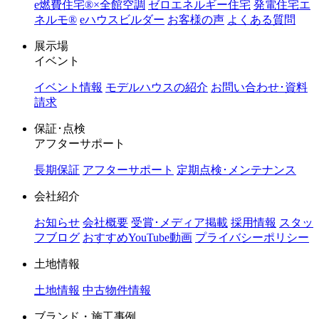
e燃費住宅®︎×全館空調
ゼロエネルギー住宅
発電住宅エ
ネルモ®︎
eハウスビルダー
お客様の声
よくある質問
展示場
イベント
イベント情報
モデルハウスの紹介
お問い合わせ･資料
請求
保証･点検
アフターサポート
長期保証
アフターサポート
定期点検･メンテナンス
会社紹介
お知らせ
会社概要
受賞･メディア掲載
採用情報
スタッ
フブログ
おすすめYouTube動画
プライバシーポリシー
土地情報
土地情報
中古物件情報
ブランド・施工事例