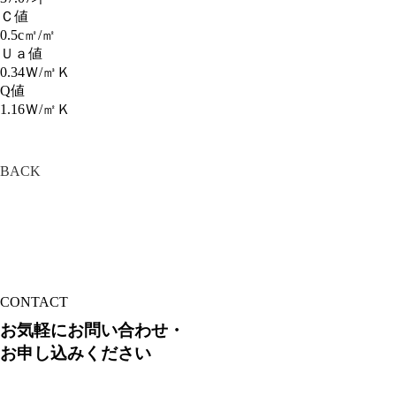
Ｃ値
0.5c㎡/㎡
Ｕａ値
0.34Ｗ/㎥Ｋ
Q値
1.16Ｗ/㎡Ｋ
BACK
CONTACT
お気軽にお問い合わせ・
お申し込みください