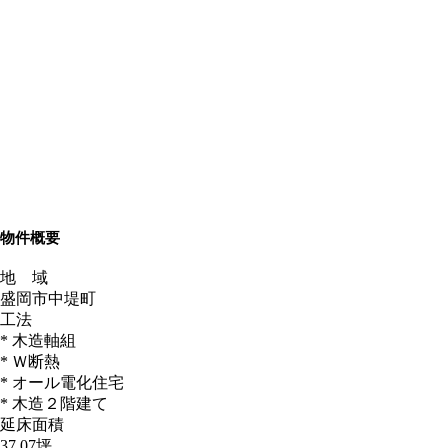
物件概要
地 域
盛岡市中堤町
工法
* 木造軸組
* Ｗ断熱
* オール電化住宅
* 木造２階建て
延床面積
37.07坪