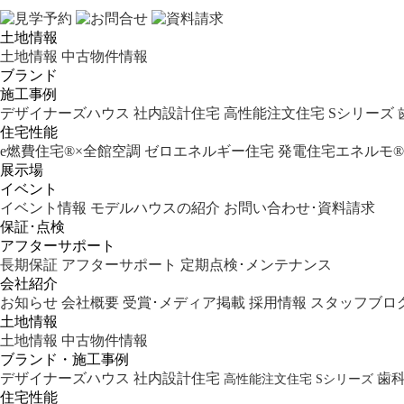
土地情報
土地情報
中古物件情報
ブランド
施工事例
デザイナーズハウス
社内設計住宅
高性能注文住宅 Sシリーズ
住宅性能
e燃費住宅®︎×全館空調
ゼロエネルギー住宅
発電住宅エネルモ®︎
展示場
イベント
イベント情報
モデルハウスの紹介
お問い合わせ･資料請求
保証･点検
アフターサポート
長期保証
アフターサポート
定期点検･メンテナンス
会社紹介
お知らせ
会社概要
受賞･メディア掲載
採用情報
スタッフブロ
土地情報
土地情報
中古物件情報
ブランド・施工事例
デザイナーズハウス
社内設計住宅
歯
高性能注文住宅 Sシリーズ
住宅性能