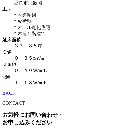
盛岡市北飯岡
工法
* 木造軸組
* Ｗ断熱
* オール電化住宅
* 木造２階建て
延床面積
３３．８８坪
Ｃ値
０．３５c㎡/㎡
Ｕａ値
０．４０Ｗ/㎥Ｋ
Q値
１．１８Ｗ/㎡Ｋ
BACK
CONTACT
お気軽にお問い合わせ・
お申し込みください