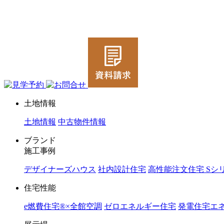
ジョイホーム｜岩手県｜全館空調・デザイナーズハウス
土地情報
土地情報
中古物件情報
ブランド
施工事例
デザイナーズハウス
社内設計住宅
高性能注文住宅 Sシ
住宅性能
e燃費住宅®︎×全館空調
ゼロエネルギー住宅
発電住宅エネ