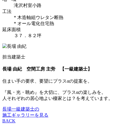
滝沢村室小路
工法
* 木造軸組ウレタン断熱
* オール電化住宅熱
延床面積
３７．８２坪
担当建築士
長場 由紀
空間工房 主旁 【一級建築士】
住まい手の要求、要望にプラスαの提案を。
『風・光・眺め』を大切に、プラスαの楽しみを。
人それぞれの居心地よい棲家とは？を考えています。
長場一級建築士の
施工ギャラリーを見る
BACK