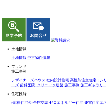
ジョイホーム｜岩手県｜全館空調・デザイナーズハウス
土地情報
土地情報
中古物件情報
ブランド
施工事例
デザイナーズハウス
社内設計住宅
高性能注文住宅 Sシ
ーズ
歯科医院･クリニック建築
施工事例
施工ギャラリ
住宅性能
e燃費住宅®︎×全館空調
ゼロエネルギー住宅
発電住宅エ