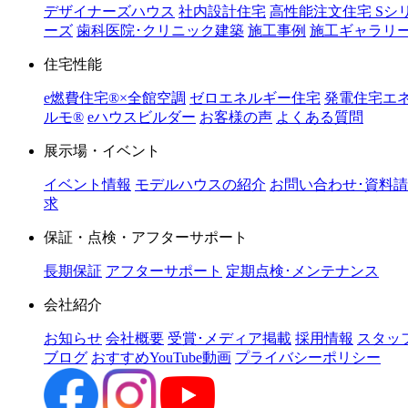
デザイナーズハウス
社内設計住宅
高性能注文住宅 Sシ
ーズ
歯科医院･クリニック建築
施工事例
施工ギャラリ
住宅性能
e燃費住宅®︎×全館空調
ゼロエネルギー住宅
発電住宅エ
ルモ®︎
eハウスビルダー
お客様の声
よくある質問
展示場・イベント
イベント情報
モデルハウスの紹介
お問い合わせ･資料請
求
保証・点検・アフターサポート
長期保証
アフターサポート
定期点検･メンテナンス
会社紹介
お知らせ
会社概要
受賞･メディア掲載
採用情報
スタッ
ブログ
おすすめYouTube動画
プライバシーポリシー