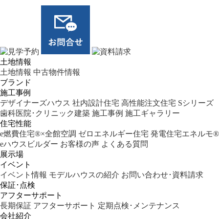
土地情報
土地情報
中古物件情報
ブランド
施工事例
デザイナーズハウス
社内設計住宅
高性能注文住宅 Sシリーズ
歯科医院･クリニック建築
施工事例
施工ギャラリー
住宅性能
e燃費住宅®︎×全館空調
ゼロエネルギー住宅
発電住宅エネルモ®︎
eハウスビルダー
お客様の声
よくある質問
展示場
イベント
イベント情報
モデルハウスの紹介
お問い合わせ･資料請求
保証･点検
アフターサポート
長期保証
アフターサポート
定期点検･メンテナンス
会社紹介