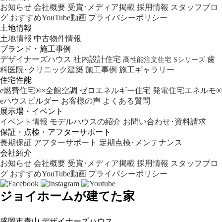
お知らせ
会社概要
受賞･メディア掲載
採用情報
スタッフブロ
グ
おすすめYouTube動画
プライバシーポリシー
土地情報
土地情報
中古物件情報
ブランド・施工事例
デザイナーズハウス
社内設計住宅
歯
高性能注文住宅 Sシリーズ
科医院･クリニック建築
施工事例
施工ギャラリー
住宅性能
e燃費住宅®︎×全館空調
ゼロエネルギー住宅
発電住宅エネルモ®︎
eハウスビルダー
お客様の声
よくある質問
展示場・イベント
イベント情報
モデルハウスの紹介
お問い合わせ･資料請求
保証・点検・アフターサポート
長期保証
アフターサポート
定期点検･メンテナンス
会社紹介
お知らせ
会社概要
受賞･メディア掲載
採用情報
スタッフブロ
グ
おすすめYouTube動画
プライバシーポリシー
ジョイホームが建てた家
盛岡市青山
デザイナーズハウス