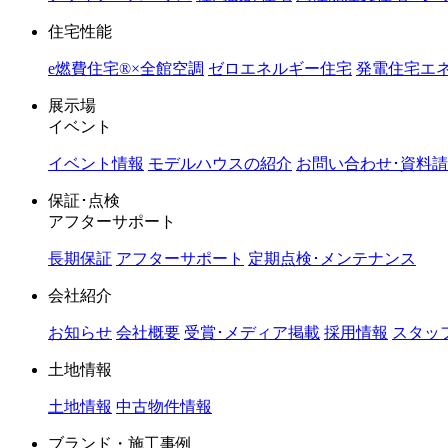
住宅性能
e燃費住宅®︎×全館空調
ゼロエネルギー住宅
発電住宅エネ
展示場
イベント
イベント情報
モデルハウスの紹介
お問い合わせ･資料
保証･点検
アフターサポート
長期保証
アフターサポート
定期点検･メンテナンス
会社紹介
お知らせ
会社概要
受賞･メディア掲載
採用情報
スタッ
土地情報
土地情報
中古物件情報
ブランド・施工事例