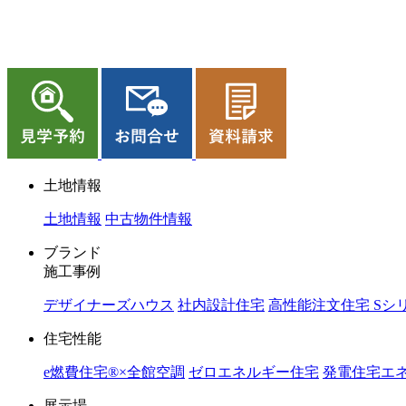
ジョイホーム｜岩手県｜全館空調・デザイナーズハウス
土地情報
土地情報
中古物件情報
ブランド
施工事例
デザイナーズハウス
社内設計住宅
高性能注文住宅 Sシ
住宅性能
e燃費住宅®︎×全館空調
ゼロエネルギー住宅
発電住宅エネ
展示場