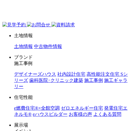
ジョイホーム｜岩手県｜全館空調・デザイナーズハウス
土地情報
土地情報
中古物件情報
ブランド
施工事例
デザイナーズハウス
社内設計住宅
高性能注文住宅 Sシ
リーズ
歯科医院･クリニック建築
施工事例
施工ギャラ
リー
住宅性能
e燃費住宅®︎×全館空調
ゼロエネルギー住宅
発電住宅エ
ネルモ®︎
eハウスビルダー
お客様の声
よくある質問
展示場