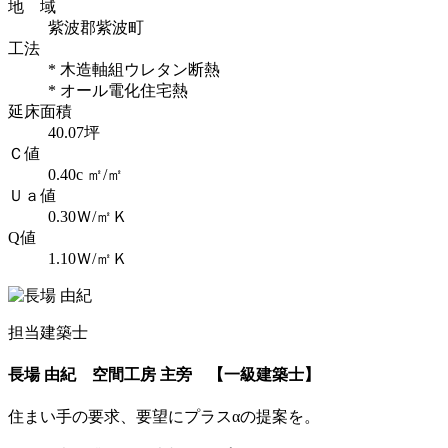
地 域
紫波郡紫波町
工法
* 木造軸組ウレタン断熱
* オール電化住宅熱
延床面積
40.07坪
Ｃ値
0.40c ㎡/㎡
Ｕａ値
0.30Ｗ/㎡Ｋ
Q値
1.10Ｗ/㎡Ｋ
担当建築士
長場 由紀
空間工房 主旁 【一級建築士】
住まい手の要求、要望にプラスαの提案を。