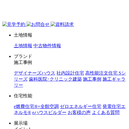
ジョイホーム｜岩手県｜全館空調・デザイナーズハウス
土地情報
土地情報
中古物件情報
ブランド
施工事例
デザイナーズハウス
社内設計住宅
高性能注文住宅 Sシ
リーズ
歯科医院･クリニック建築
施工事例
施工ギャラ
リー
住宅性能
e燃費住宅®︎×全館空調
ゼロエネルギー住宅
発電住宅エ
ネルモ®︎
eハウスビルダー
お客様の声
よくある質問
展示場