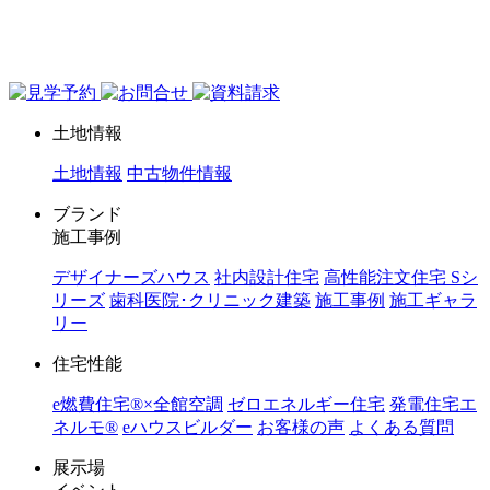
ジョイホーム｜岩手県｜全館空調・デザイナーズハウス
土地情報
土地情報
中古物件情報
ブランド
施工事例
デザイナーズハウス
社内設計住宅
高性能注文住宅 Sシ
リーズ
歯科医院･クリニック建築
施工事例
施工ギャラ
リー
住宅性能
e燃費住宅®︎×全館空調
ゼロエネルギー住宅
発電住宅エ
ネルモ®︎
eハウスビルダー
お客様の声
よくある質問
展示場