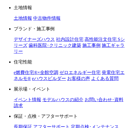
土地情報
土地情報
中古物件情報
ブランド・施工事例
デザイナーズハウス
社内設計住宅
高性能注文住宅 Sシ
リーズ
歯科医院･クリニック建築
施工事例
施工ギャラ
リー
住宅性能
e燃費住宅®︎×全館空調
ゼロエネルギー住宅
発電住宅エ
ネルモ®︎
eハウスビルダー
お客様の声
よくある質問
展示場・イベント
イベント情報
モデルハウスの紹介
お問い合わせ･資料
請求
保証・点検・アフターサポート
長期保証
アフターサポート
定期点検･メンテナンス