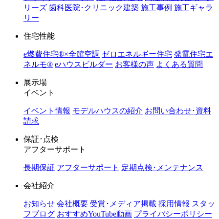
リーズ
歯科医院･クリニック建築
施工事例
施工ギャラ
リー
住宅性能
e燃費住宅®︎×全館空調
ゼロエネルギー住宅
発電住宅エ
ネルモ®︎
eハウスビルダー
お客様の声
よくある質問
展示場
イベント
イベント情報
モデルハウスの紹介
お問い合わせ･資料
請求
保証･点検
アフターサポート
長期保証
アフターサポート
定期点検･メンテナンス
会社紹介
お知らせ
会社概要
受賞･メディア掲載
採用情報
スタッ
フブログ
おすすめYouTube動画
プライバシーポリシー