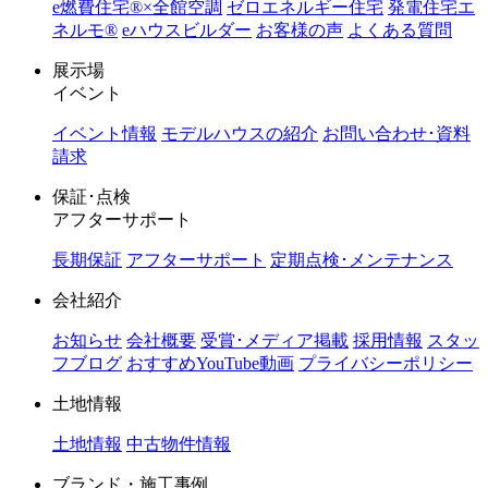
e燃費住宅®︎×全館空調
ゼロエネルギー住宅
発電住宅エ
ネルモ®︎
eハウスビルダー
お客様の声
よくある質問
展示場
イベント
イベント情報
モデルハウスの紹介
お問い合わせ･資料
請求
保証･点検
アフターサポート
長期保証
アフターサポート
定期点検･メンテナンス
会社紹介
お知らせ
会社概要
受賞･メディア掲載
採用情報
スタッ
フブログ
おすすめYouTube動画
プライバシーポリシー
土地情報
土地情報
中古物件情報
ブランド・施工事例