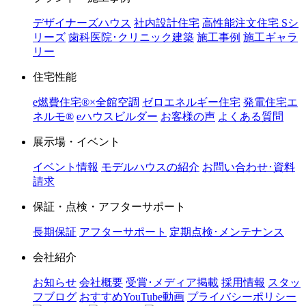
デザイナーズハウス
社内設計住宅
高性能注文住宅 Sシ
リーズ
歯科医院･クリニック建築
施工事例
施工ギャラ
リー
住宅性能
e燃費住宅®︎×全館空調
ゼロエネルギー住宅
発電住宅エ
ネルモ®︎
eハウスビルダー
お客様の声
よくある質問
展示場・イベント
イベント情報
モデルハウスの紹介
お問い合わせ･資料
請求
保証・点検・アフターサポート
長期保証
アフターサポート
定期点検･メンテナンス
会社紹介
お知らせ
会社概要
受賞･メディア掲載
採用情報
スタッ
フブログ
おすすめYouTube動画
プライバシーポリシー