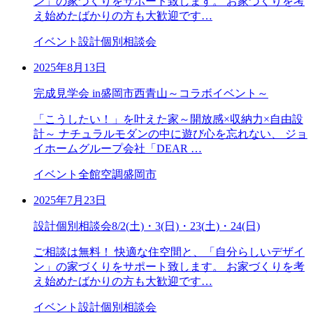
ン」の家づくりをサポート致します。 お家づくりを考
え始めたばかりの方も大歓迎です…
イベント
設計個別相談会
2025年8月13日
完成見学会 in盛岡市西青山～コラボイベント～
「こうしたい！」を叶えた家～開放感×収納力×自由設
計～ ナチュラルモダンの中に遊び心を忘れない、 ジョ
イホームグループ会社「DEAR …
イベント
全館空調
盛岡市
2025年7月23日
設計個別相談会8/2(土)・3(日)・23(土)・24(日)
ご相談は無料！ 快適な住空間と、「自分らしいデザイ
ン」の家づくりをサポート致します。 お家づくりを考
え始めたばかりの方も大歓迎です…
イベント
設計個別相談会