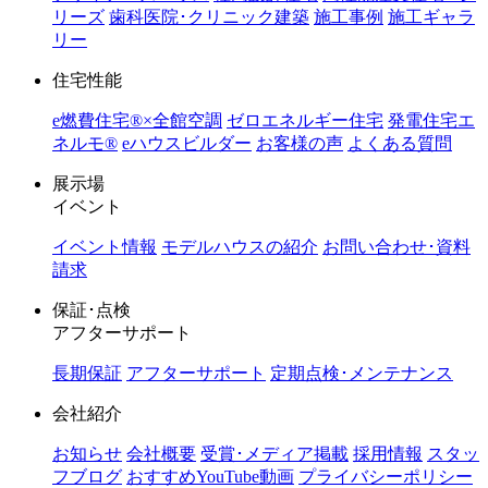
リーズ
歯科医院･クリニック建築
施工事例
施工ギャラ
リー
住宅性能
e燃費住宅®︎×全館空調
ゼロエネルギー住宅
発電住宅エ
ネルモ®︎
eハウスビルダー
お客様の声
よくある質問
展示場
イベント
イベント情報
モデルハウスの紹介
お問い合わせ･資料
請求
保証･点検
アフターサポート
長期保証
アフターサポート
定期点検･メンテナンス
会社紹介
お知らせ
会社概要
受賞･メディア掲載
採用情報
スタッ
フブログ
おすすめYouTube動画
プライバシーポリシー