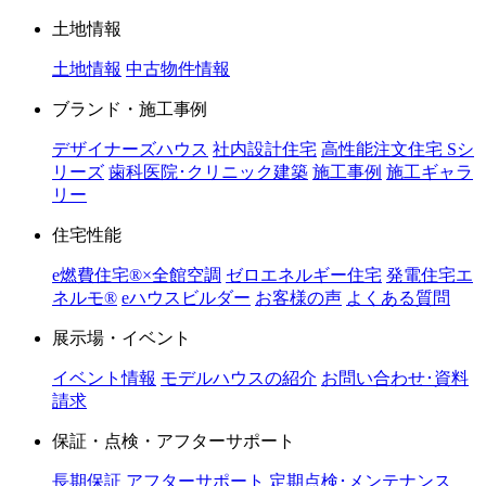
土地情報
土地情報
中古物件情報
ブランド・施工事例
デザイナーズハウス
社内設計住宅
高性能注文住宅 Sシ
リーズ
歯科医院･クリニック建築
施工事例
施工ギャラ
リー
住宅性能
e燃費住宅®︎×全館空調
ゼロエネルギー住宅
発電住宅エ
ネルモ®︎
eハウスビルダー
お客様の声
よくある質問
展示場・イベント
イベント情報
モデルハウスの紹介
お問い合わせ･資料
請求
保証・点検・アフターサポート
長期保証
アフターサポート
定期点検･メンテナンス