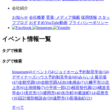
会社紹介
お知らせ
会社概要
受賞･メディア掲載
採用情報
スタッ
フブログ
おすすめYouTube動画
プライバシーポリシー
イベント情報一覧
タグで検索
タグで検索
Instagram(4)
イベント(54)
ジョイホーム予約制見学会(34)
デザイナーズハウス予約制見学会(60)
みらいえ展示場
(47)
全館空調(18)
全館空調AERO体感会(7)
八幡平市(2)
北
上市(6)
土地情報(7)
小平祥一郎(25)
植田智代壽(23)
構造見
学会(1)
滝沢市(15)
盛岡市(46)
矢巾町(8)
紫波町(14)
花巻市
(16)
設計個別相談会(59)
遠野市(3)
長場由紀(21)
すべて