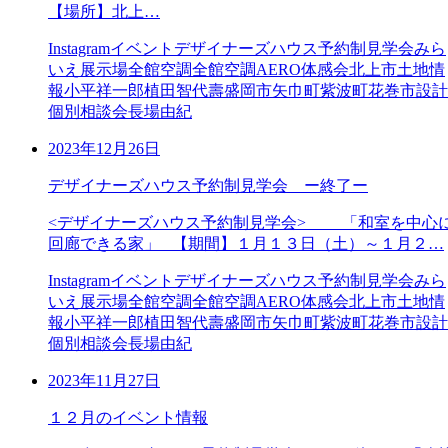
【場所】北上…
Instagram
イベント
デザイナーズハウス予約制見学会
みら
いえ展示場
全館空調
全館空調AERO体感会
北上市
土地情
報
小平祥一郎
植田智代壽
盛岡市
矢巾町
紫波町
花巻市
設計
個別相談会
長場由紀
2023年12月26日
デザイナーズハウス予約制見学会 ー終了ー
<デザイナーズハウス予約制見学会> 「和室を中心
回廊できる家」 【期間】１月１３日（土）～１月２…
Instagram
イベント
デザイナーズハウス予約制見学会
みら
いえ展示場
全館空調
全館空調AERO体感会
北上市
土地情
報
小平祥一郎
植田智代壽
盛岡市
矢巾町
紫波町
花巻市
設計
個別相談会
長場由紀
2023年11月27日
１２月のイベント情報