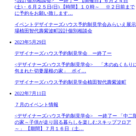
<設計個別相談会> ー終了ー 【開催日】６月２４日
(土)・６月２５日(日) 【時間】１０時～ ※２日前まで
に予約をお願い致します…
イベント
デザイナーズハウス予約制見学会
みらいえ展示
場
植田智代壽
紫波町
設計個別相談会
2023年5月29日
デザイナーズハウス予約制見学会 ー終了ー
<デザイナーズハウス予約制見学会> 「木のぬくもり
包まれた切妻屋根の家」 ポイ…
デザイナーズハウス予約制見学会
植田智代壽
紫波町
2022年7月11日
７月のイベント情報
<デザイナーズハウス予約制見学会> ー終了ー 「中二
の家～子供が走り回る暮らしを楽しむスキップフロア
～」 【期間】７月１６日（土…