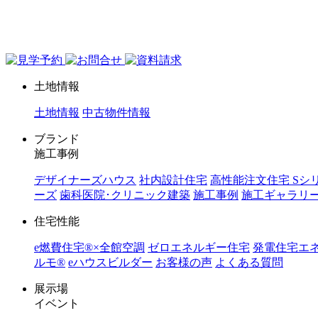
ジョイホーム｜岩手県｜全館空調・デザイナーズハウス
土地情報
土地情報
中古物件情報
ブランド
施工事例
デザイナーズハウス
社内設計住宅
高性能注文住宅 Sシ
ーズ
歯科医院･クリニック建築
施工事例
施工ギャラリ
住宅性能
e燃費住宅®︎×全館空調
ゼロエネルギー住宅
発電住宅エ
ルモ®︎
eハウスビルダー
お客様の声
よくある質問
展示場
イベント