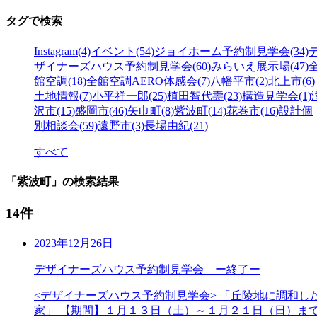
タグで検索
Instagram(4)
イベント(54)
ジョイホーム予約制見学会(34)
ザイナーズハウス予約制見学会(60)
みらいえ展示場(47)
館空調(18)
全館空調AERO体感会(7)
八幡平市(2)
北上市(6)
土地情報(7)
小平祥一郎(25)
植田智代壽(23)
構造見学会(1)
沢市(15)
盛岡市(46)
矢巾町(8)
紫波町(14)
花巻市(16)
設計個
別相談会(59)
遠野市(3)
長場由紀(21)
すべて
「紫波町」の検索結果
14件
2023年12月26日
デザイナーズハウス予約制見学会 ー終了ー
<デザイナーズハウス予約制見学会> 「丘陵地に調和し
家」 【期間】１月１３日（土）～１月２１日（日）ま