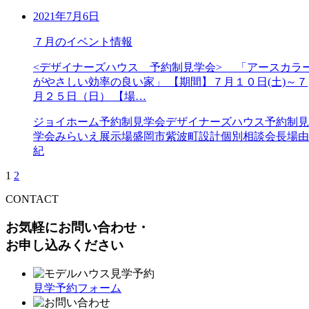
2021年7月6日
７月のイベント情報
<デザイナーズハウス 予約制見学会> 「アースカラ
がやさしい効率の良い家」 【期間】７月１０日(土)～７
月２５日（日） 【場…
ジョイホーム予約制見学会
デザイナーズハウス予約制見
学会
みらいえ展示場
盛岡市
紫波町
設計個別相談会
長場由
紀
1
2
CONTACT
お気軽にお問い合わせ・
お申し込みください
見学予約フォーム