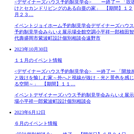
<デザイナーズハウス予約制見学会> ー終了ー 「吹
けとセカンドリビングのある白亜の家」 【期間】１２
月２３…
イベント
ジョイホーム予約制見学会
デザイナーズハウス
予約制見学会
みらいえ展示場
全館空調
小平祥一郎
植田智
代壽
盛岡市
紫波町
設計個別相談会
遠野市
2023年10月30日
１１月のイベント情報
<デザイナーズハウス予約制見学会> ー終了ー 「開放
と抜けを愉しむ家～外へと視線が抜け・光と景色を感じ
る空間～」 【期間】１１…
イベント
デザイナーズハウス予約制見学会
みらいえ展示
場
小平祥一郎
紫波町
設計個別相談会
2023年6月12日
６月のイベント情報